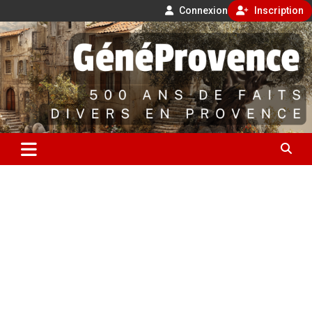
Connexion
Inscription
Aller
500 ans de faits divers en Provence
au
contenu
GénéProvence