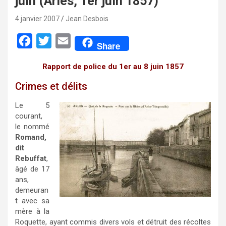
juin (Arles, 1er juin 1857)
4 janvier 2007
Jean Desbois
F
T
E
Share
a
w
m
Rapport de police du 1er au 8 juin 1857
c
i
a
Crimes et délits
e
t
i
b
t
l
Le 5
courant,
o
e
le nommé
o
r
Romand,
k
dit
Rebuffat
,
âgé de 17
ans,
demeuran
t avec sa
mère à la
Roquette, ayant commis divers vols et détruit des récoltes