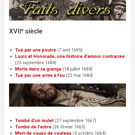
c
i
a
e
t
i
b
t
l
o
e
XVII
e
siècle
o
r
k
Tué par une poutre
(7 avril 1695)
Louis et Honorade, une histoire d’amour contrariée
(25 septembre 1684)
Morte dans sa grange
(18 juillet 1684)
Tué par une arme à feu
(22 mai 1684)
Tombé d’un mulet
(27 septembre 1667)
Tombé de l’arbre
(26 février 1665)
Mort de coups de couteau
(4 octobre 1664)