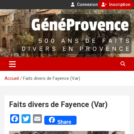
Connexion
Inscription
Aller
500 ans de faits divers en Provence
au
contenu
GénéProvence
Accueil
Faits divers de Fayence (Var)
Faits divers de Fayence (Var)
F
T
E
Share
a
w
m