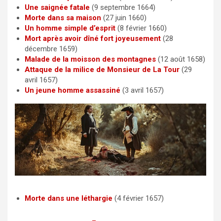
Une saignée fatale
(9 septembre 1664)
Morte dans sa maison
(27 juin 1660)
Un homme simple d’esprit
(8 février 1660)
Mort après avoir dîné fort joyeusement
(28
décembre 1659)
Malade de la moisson des montagnes
(12 août 1658)
Attaque de la milice de Monsieur de La Tour
(29
avril 1657)
Un jeune homme assassiné
(3 avril 1657)
Morte dans une léthargie
(4 février 1657)