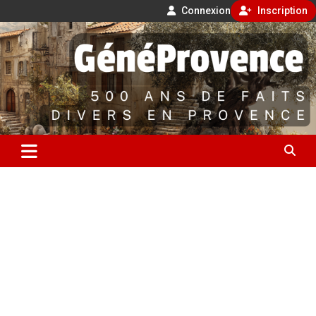
Connexion
Inscription
Aller
500 ans de faits divers en Provence
au
contenu
GénéProvence