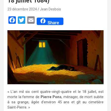
18 juillet 1684)
23 décembre 2024
Jean Desbois
F
T
E
Share
a
w
m
c
i
a
e
t
i
b
t
l
o
e
o
r
k
« L’an mil six cent quatre-vingt-quatre et le 18 juillet, est
morte la femme de
Pierre Pons
, ménager, de mort subite
à sa grange, âgée d’environ 45 ans et gît au cimetière
Saint-Pierre. »