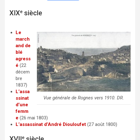
a
w
m
XIX
e
siècle
c
i
a
e
t
i
b
t
l
Le
march
o
e
and de
o
r
blé
agress
k
é
(22
décem
bre
1837)
L’assa
Vue générale de Rognes vers 1910. DR.
ssinat
d’une
femm
e
(26 mai 1803)
L’assassinat d’André Diouloufet
(27 août 1800)
XVII
e
siècle