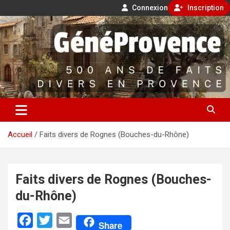
Connexion
Inscription
Aller
500 ans de faits divers en Provence
au
contenu
GénéProvence
Accueil
Faits divers de Rognes (Bouches-du-Rhône)
Faits divers de Rognes (Bouches-
du-Rhône)
F
T
E
Share