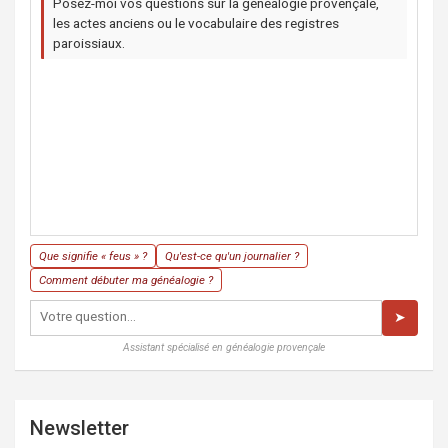
Posez-moi vos questions sur la généalogie provençale,
les actes anciens ou le vocabulaire des registres
paroissiaux.
Que signifie « feus » ?
Qu'est-ce qu'un journalier ?
Comment débuter ma généalogie ?
➤
Assistant spécialisé en généalogie provençale
Newsletter