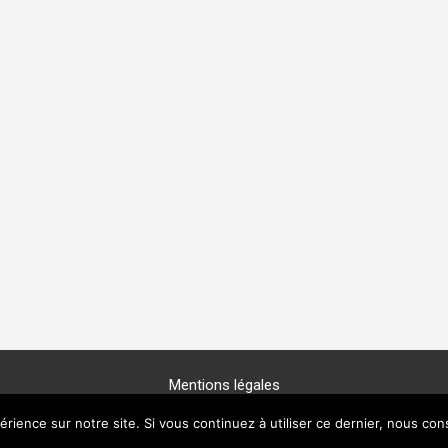
Mentions légales
Copyright © 2025 -
GénéProvence
érience sur notre site. Si vous continuez à utiliser ce dernier, nous con