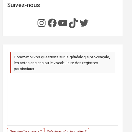
Suivez-nous
Instagram
Facebook
YouTube
TikTok
Twitter
Posez-moi vos questions sur la généalogie provençale,
les actes anciens ou le vocabulaire des registres
paroissiaux.
Que signifie « feus » ?
Qu'est-ce qu'un journalier ?