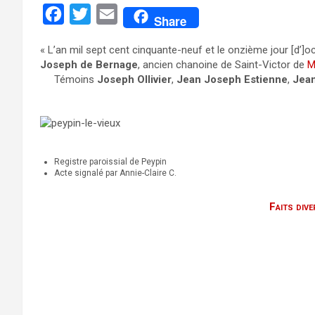
F
T
E
Share
a
w
m
« L’an mil sept cent cinquante-neuf et le onzième jour [d’]o
c
i
a
Joseph de Bernage
, ancien chanoine de Saint-Victor de
M
e
t
i
Témoins
Joseph Ollivier
,
Jean Joseph Estienne
,
Jean
b
t
l
o
e
o
r
k
Registre paroissial de Peypin
Acte signalé par Annie-Claire C.
Faits dive