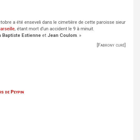
ctobre a été enseveli dans le cimetière de cette paroisse sieur
arseille
, étant mort d’un accident le 9 à minuit.
 Baptiste Estienne
et
Jean Coulom
. »
[Fabrony curé]
rs de Peypin