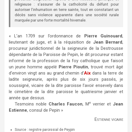
religieuse : s’assurer de la catholicité du défunt pour
autoriser l’inhumation en terre sainte, tout en constatant un
décès sans violence apparente dans une société rurale
marquée par une forte mortalité hivernale.
« L’an 1709 sur l’ordonnance de
Pierre Guinouard
,
lieutenant de juge, et à la réquisition de
Jean Bernard
,
procureur juridictionnel de la seigneurie de la Destrousse
dépendante de la Paroisse de Pepin, le dit procureur estant
informé de la profession de la foy catholique que faisoit
un jeune homme appelé
Pierre Pioutin
, trouvé mort âgé
d’environ vingt ans au grand chemin d’
Aix
dans la terre de
ladite seigneurie, après plus de six jours passés, je
soussigné, vicaire de la dite paroisse l’avoir ensevely dans
le cimetière de la dite paroisse le quatriesme janvier et
année que dessus.
e
Tesmoins noble
Charles Faucon
, M
verrier et
Jean
Estienne
, consul de Pepin »
Estienne vicaire
Source : registre paroissial de Peypin