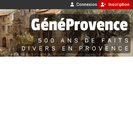
Connexion
Inscription
Aller
500 ans de faits divers en Provence
au
contenu
GénéProvence