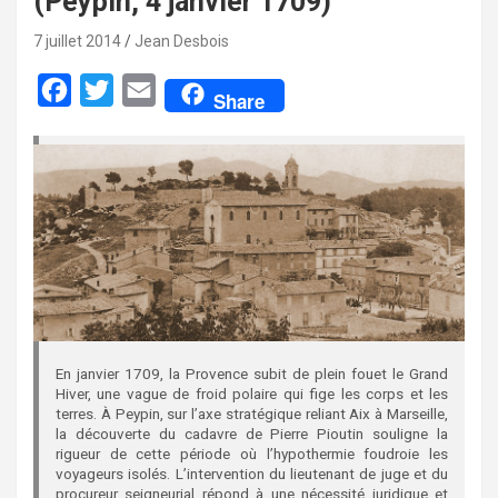
(Peypin, 4 janvier 1709)
7 juillet 2014
Jean Desbois
F
T
E
Share
a
w
m
c
i
a
e
t
i
b
t
l
o
e
o
r
k
En janvier 1709, la Provence subit de plein fouet le Grand
Hiver, une vague de froid polaire qui fige les corps et les
terres. À Peypin, sur l’axe stratégique reliant Aix à Marseille,
la découverte du cadavre de Pierre Pioutin souligne la
rigueur de cette période où l’hypothermie foudroie les
voyageurs isolés. L’intervention du lieutenant de juge et du
procureur seigneurial répond à une nécessité juridique et