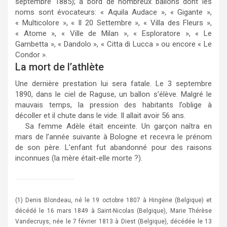
septembre 1885); à bord de nombreux ballons dont les
noms sont évocateurs: « Aquila Audace », « Gigante »,
« Multicolore », « Il 20 Settembre », « Villa des Fleurs »,
« Atome », « Ville de Milan », « Esploratore », « Le
Gambetta », « Dandolo », « Citta di Lucca » ou encore « Le
Condor ».
La mort de l’athlète
Une dernière prestation lui sera fatale. Le 3 septembre
1890, dans le ciel de Raguse, un ballon s’élève. Malgré le
mauvais temps, la pression des habitants l’oblige à
décoller et il chute dans le vide. Il allait avoir 56 ans.
Sa femme Adèle était enceinte. Un garçon naîtra en
mars de l’année suivante à Bologne et recevra le prénom
de son père. L’enfant fut abandonné pour des raisons
inconnues (la mère était-elle morte ?).
(1) Denis Blondeau, né le 19 octobre 1807 à Hingène (Belgique) et
décédé le 16 mars 1849 à Saint-Nicolas (Belgique), Marie Thérèse
Vandecruys, née le 7 février 1813 à Diest (Belgique), décédée le 13