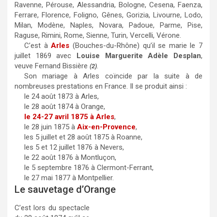
Ravenne, Pérouse, Alessandria, Bologne, Cesena, Faenza,
Ferrare, Florence, Foligno, Gênes, Gorizia, Livourne, Lodo,
Milan, Modène, Naples, Novara, Padoue, Parme, Pise,
Raguse, Rimini, Rome, Sienne, Turin, Vercelli, Vérone.
C’est à
Arles
(Bouches-du-Rhône) qu’il se marie le 7
juillet 1869 avec
Louise Marguerite Adèle Desplan
,
veuve Fernand Bissière
.
(2)
Son mariage à Arles coïncide par la suite à de
nombreuses prestations en France. Il se produit ainsi :
le 24 août 1873 à Arles,
le 28 août 1874 à Orange,
le 24-27 avril 1875 à Arles
,
le 28 juin 1875 à
Aix-en-Provence
,
les 5 juillet et 28 août 1875 à Roanne,
les 5 et 12 juillet 1876 à Nevers,
le 22 août 1876 à Montluçon,
le 5 septembre 1876 à Clermont-Ferrant,
le 27 mai 1877 à Montpellier.
Le sauvetage d’Orange
C’est lors du spectacle