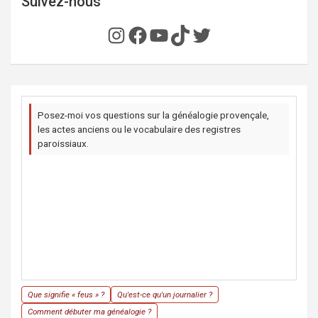
Suivez-nous
Instagram
Facebook
YouTube
TikTok
Twitter
Posez-moi vos questions sur la généalogie provençale,
les actes anciens ou le vocabulaire des registres
paroissiaux.
Que signifie « feus » ?
Qu'est-ce qu'un journalier ?
Comment débuter ma généalogie ?