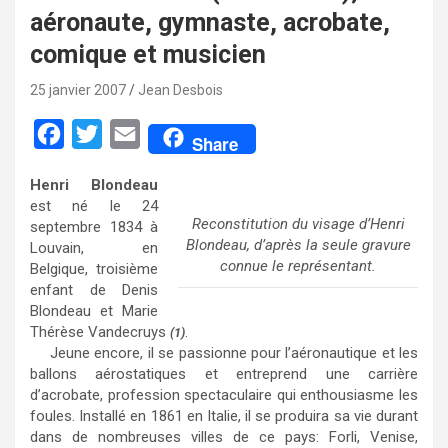
aéronaute, gymnaste, acrobate,
comique et musicien
25 janvier 2007
Jean Desbois
F
T
E
Share
a
w
m
Henri Blondeau
c
i
a
est né le 24
e
t
i
Reconstitution du visage d’Henri
septembre 1834 à
Blondeau, d’après la seule gravure
Louvain, en
b
t
l
connue le représentant.
Belgique, troisième
o
e
enfant de Denis
Blondeau et Marie
o
r
Thérèse Vandecruys
.
(1)
k
Jeune encore, il se passionne pour l’aéronautique et les
ballons aérostatiques et entreprend une carrière
d’acrobate, profession spectaculaire qui enthousiasme les
foules. Installé en 1861 en Italie, il se produira sa vie durant
dans de nombreuses villes de ce pays: Forli, Venise,