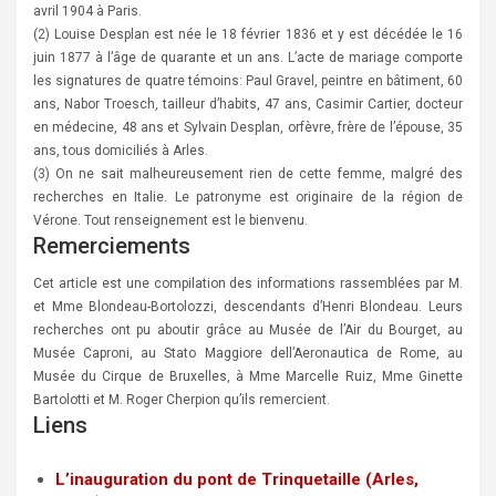
avril 1904 à Paris.
(2) Louise Desplan est née le 18 février 1836 et y est décédée le 16
juin 1877 à l’âge de quarante et un ans. L’acte de mariage comporte
les signatures de quatre témoins: Paul Gravel, peintre en bâtiment, 60
ans, Nabor Troesch, tailleur d’habits, 47 ans, Casimir Cartier, docteur
en médecine, 48 ans et Sylvain Desplan, orfèvre, frère de l’épouse, 35
ans, tous domiciliés à Arles.
(3) On ne sait malheureusement rien de cette femme, malgré des
recherches en Italie. Le patronyme est originaire de la région de
Vérone. Tout renseignement est le bienvenu.
Remerciements
Cet article est une compilation des informations rassemblées par M.
et Mme Blondeau-Bortolozzi, descendants d’Henri Blondeau. Leurs
recherches ont pu aboutir grâce au Musée de l’Air du Bourget, au
Musée Caproni, au Stato Maggiore dell’Aeronautica de Rome, au
Musée du Cirque de Bruxelles, à Mme Marcelle Ruiz, Mme Ginette
Bartolotti et M. Roger Cherpion qu’ils remercient.
Liens
L’inauguration du pont de Trinquetaille (Arles,