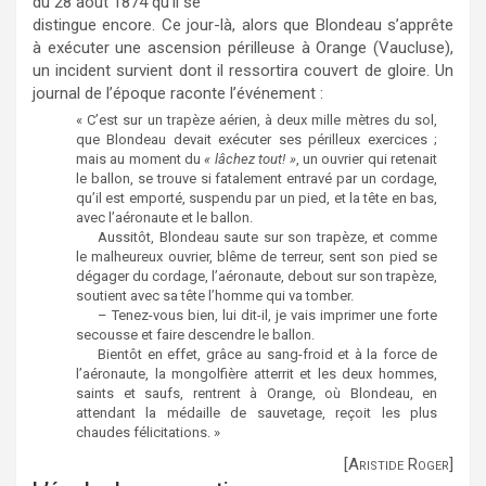
du 28 août 1874 qu’il se
distingue encore. Ce jour-là, alors que Blondeau s’apprête
à exécuter une ascension périlleuse à Orange (Vaucluse),
un incident survient dont il ressortira couvert de gloire. Un
journal de l’époque raconte l’événement :
« C’est sur un trapèze aérien, à deux mille mètres du sol,
que Blondeau devait exécuter ses périlleux exercices ;
mais au moment du
« lâchez tout! »
, un ouvrier qui retenait
le ballon, se trouve si fatalement entravé par un cordage,
qu’il est emporté, suspendu par un pied, et la tête en bas,
avec l’aéronaute et le ballon.
Aussitôt, Blondeau saute sur son trapèze, et comme
le malheureux ouvrier, blême de terreur, sent son pied se
dégager du cordage, l’aéronaute, debout sur son trapèze,
soutient avec sa tête l’homme qui va tomber.
– Tenez-vous bien, lui dit-il, je vais imprimer une forte
secousse et faire descendre le ballon.
Bientôt en effet, grâce au sang-froid et à la force de
l’aéronaute, la mongolfière atterrit et les deux hommes,
saints et saufs, rentrent à Orange, où Blondeau, en
attendant la médaille de sauvetage, reçoit les plus
chaudes félicitations. »
[Aristide Roger]