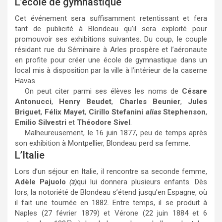
L’école de gymnastique
Cet événement sera suffisamment retentissant et fera
tant de publicité à Blondeau qu’il sera exploité pour
promouvoir ses exhibitions suivantes. Du coup, le couple
résidant rue du Séminaire à Arles prospère et l’aéronaute
en profite pour créer une école de gymnastique dans un
local mis à disposition par la ville à l’intérieur de la caserne
Havas.
On peut citer parmi ses élèves les noms de
Césare
Antonucci
,
Henry Beudet
,
Charles Beunier
,
Jules
Briguet
,
Félix Mayet
,
Cirillo Stefanini
alias
Stephenson
,
Emilio Silvestri
et
Théodore Sivel
.
Malheureusement, le 16 juin 1877, peu de temps après
son exhibition à Montpellier, Blondeau perd sa femme.
L’Italie
Lors d’un séjour en Italie, il rencontre sa seconde femme,
Adèle Pajuolo
qui lui donnera plusieurs enfants. Dès
(3)
lors, la notoriété de Blondeau s’étend jusqu’en Espagne, où
il fait une tournée en 1882. Entre temps, il se produit à
Naples (27 février 1879) et Vérone (22 juin 1884 et 6