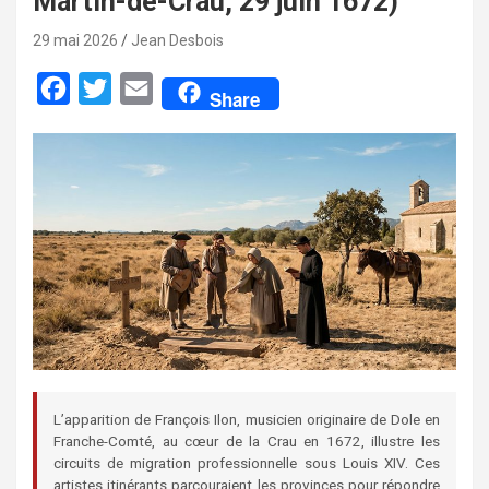
Martin-de-Crau, 29 juin 1672)
29 mai 2026
Jean Desbois
F
T
E
Share
a
w
m
c
i
a
e
t
i
b
t
l
o
e
o
r
k
L’apparition de François Ilon, musicien originaire de Dole en
Franche-Comté, au cœur de la Crau en 1672, illustre les
circuits de migration professionnelle sous Louis XIV. Ces
artistes itinérants parcouraient les provinces pour répondre