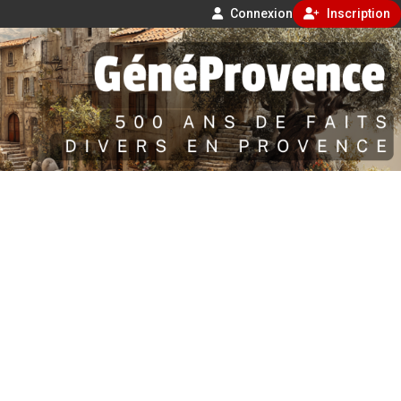
Connexion
Inscription
Aller
500 ans de faits divers en Provence
au
contenu
GénéProvence