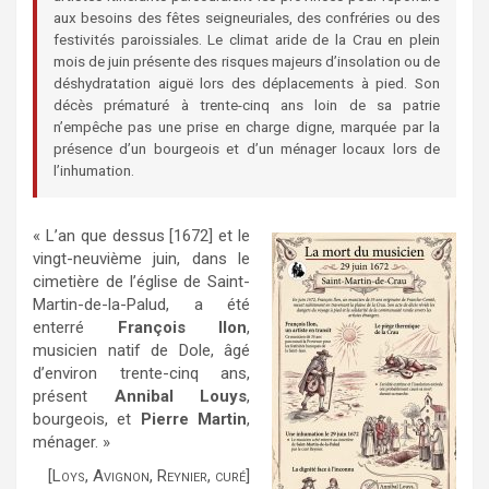
aux besoins des fêtes seigneuriales, des confréries ou des
festivités paroissiales. Le climat aride de la Crau en plein
mois de juin présente des risques majeurs d’insolation ou de
déshydratation aiguë lors des déplacements à pied. Son
décès prématuré à trente-cinq ans loin de sa patrie
n’empêche pas une prise en charge digne, marquée par la
présence d’un bourgeois et d’un ménager locaux lors de
l’inhumation.
« L’an que dessus [1672] et le
vingt-neuvième juin, dans le
cimetière de l’église de Saint-
Martin-de-la-Palud, a été
enterré
François Ilon
,
musicien natif de Dole, âgé
d’environ trente-cinq ans,
présent
Annibal Louys
,
bourgeois, et
Pierre Martin
,
ménager. »
[Loys, Avignon, Reynier, curé]