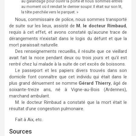
au galandage pour ouvrir la porte et nous sommes entrés
au moment où il rendait le dernier soupir. Il était sur son lit,
la tête penchée vers le parquet. »
Nous, commissaire de police, nous sommes transporté
de suite sur les lieux, assisté de
M. le docteur Rimbaud
,
requis à cet effet, et avons constaté qu’aucune trace de
dérangements n’existait dans le logis du défunt et que la
mort paraissait naturelle.
Des renseignements recueillis, il résulte que ce vieillard
avait fait la noce pendant deux ou trois jours et qu’il est
rentré chez lui malade à la suite de cet excès de boissons.
Le passeport et les papiers divers trouvés dans son
domicile font connaître que cet individu qui était dans le
plus grand dénuement se nomme
Gérard Thierry
, âgé de
soixante-treize ans, né à Vigne-au-Bois (Ardennes),
marchand ambulant.
M. le docteur Rimbaud a constaté que la mort était le
résultat d’une congestion pulmonaire.
Fait à Aix, etc.
Sources