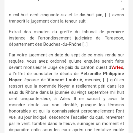
’
a
n mil huit cent cinquante-six et le dix-huit juin, […] avons
transcrit le jugement dont la teneur suit :
Extrait des minutes du greffe du tribunal de première
instance de l’arrondissement judiciaire de Tarascon,
département des Bouches-du-Rhône […].
Par votre jugement en date du sept de ce mois rendu sur
requête, vous avez ordonné qu’une enquête serait faite
devant monsieur le Juge de paix du canton ouest d’
Arles
,
à l’effet de constater le décès de
Pétronille Philippine
Noyer
, épouse de
Vincent Loubrié
, meunier, […] qu’il en
ressort que la nommée Noyer a réellement péri dans les
eaux du Rhône dans la journée du vingt septembre mil huit
cent cinquante-deux, à Arles. Il ne saurait y avoir le
moindre doute sur son identité, puisque les témoins
honorables et qui la connaissaient personnellement l’ont
vue, au jour indiqué, descendre l’escalier du quai, renverser
par le vent, tomber dans le fleuve, surnager un moment et
disparaître enfin sous les eaux après une tentative inutile