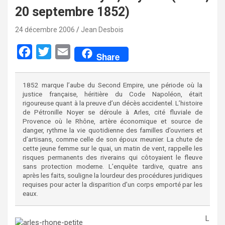
20 septembre 1852)
24 décembre 2006
Jean Desbois
F
T
E
Share
a
w
m
c
i
a
1852 marque l’aube du Second Empire, une période où la
justice française, héritière du Code Napoléon, était
e
t
i
rigoureuse quant à la preuve d’un décès accidentel. L’histoire
b
t
l
de Pétronille Noyer se déroule à Arles, cité fluviale de
Provence où le Rhône, artère économique et source de
o
e
danger, rythme la vie quotidienne des familles d’ouvriers et
d’artisans, comme celle de son époux meunier. La chute de
o
r
cette jeune femme sur le quai, un matin de vent, rappelle les
k
risques permanents des riverains qui côtoyaient le fleuve
sans protection moderne. L’enquête tardive, quatre ans
après les faits, souligne la lourdeur des procédures juridiques
requises pour acter la disparition d’un corps emporté par les
eaux.
L