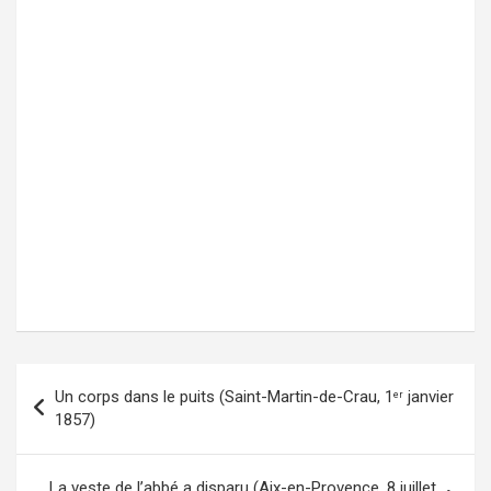
Un corps dans le puits (Saint-Martin-de-Crau, 1
janvier
er
Navigation
1857)
de
l’article
La veste de l’abbé a disparu (Aix-en-Provence, 8 juillet