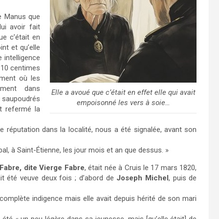
e Manus que
i avoir fait
ue c’était en
nt et qu’elle
 intelligence
e 10 centimes
oment où les
vement dans
Elle a avoué que c’était en effet elle qui avait
ir saupoudrés
empoisonné les vers à soie…
it refermé la
réputation dans la localité, nous a été signalée, avant son
al, à Saint-Étienne, les jour mois et an que dessus. »
 Fabre, dite Vierge Fabre
, était née à Cruis le 17 mars 1820,
vait été veuve deux fois ; d’abord de
Joseph Michel
, puis de
 complète indigence mais elle avait depuis hérité de son mari