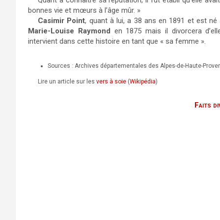
Quant à connaître sa réputation, il fut établi qu’elle ava
bonnes vie et mœurs à l’âge mûr. »
Casimir Point
, quant à lui, a 38 ans en 1891 et est n
Marie-Louise Raymond
en 1875 mais il divorcera d’el
intervient dans cette histoire en tant que « sa femme ».
Sources : Archives départementales des Alpes-de-Haute-Proven
Lire un article sur les
vers à soie
(
Wikipédia
)
Faits di