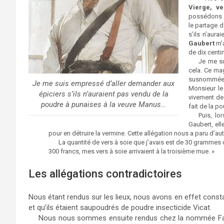
Vierge, v
possédons l
le partage 
s’ils n’aur
Gaubert
m’a
de dix centi
Je me su
cela. Ce ma
susnommée 
Je me suis empressé d’aller demander aux
Monsieur le 
épiciers s’ils n’auraient pas vendu de la
vivement de 
poudre à punaises à la veuve Manus…
fait de la p
Puis, lor
Gaubert, ell
pour en détruire la vermine. Cette allégation nous a paru d’aut
La quantité de vers à soie que j’avais est de 30 grammes d
300 francs, mes vers à soie arrivaient à la troisième mue. »
Les allégations contradictoires
Nous étant rendus sur les lieux, nous avons en effet consta
et qu’ils étaient saupoudrés de poudre insecticide Vicat.
Nous nous sommes ensuite rendus chez la nommée Fabre