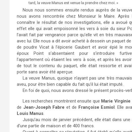
tard, la veuve Manus est venue la prendre chez moi. »
Nous nous sommes ensuite rendus auprès de la veuv
nous avons rencontrée chez Monsieur le Maire. Après lu
connaître le résultat de nos investigations, elle a avoué q
effet elle qui avait empoisonné les vers à soie du sieur Poi
l’avait fait par vengeance parce qu’elle vit en très mauvaise
avec lui. Elle nous a dit avoir acheté à dessein un paquet d
de poudre Vicat à l’épicerie Gaubert et avoir épié le m
époux Point s’absentaient pour s’introduire furti
l’appartement où étaient les vers à soie, et après les avo
de tout le contenu du paquet, elle était ressortie et ava
porte sans avoir été aperçue.
La veuve Manus, quoique n’ayant pas une très mauvaise 
aveu, pour être bien capable du fait qu’il lui était imputé.
En foi de quoi, nous avons dressé le présent procès-verb
Les recherches montrèrent ensuite que
Marie Virginie
de
Jean-Joseph Fabre
et de
Françoise Esmiol
. Elle a
Louis Manus
.
Jusqu’au mois de janvier précédent, elle était dans une
d’une partie de maison et de 400 francs.