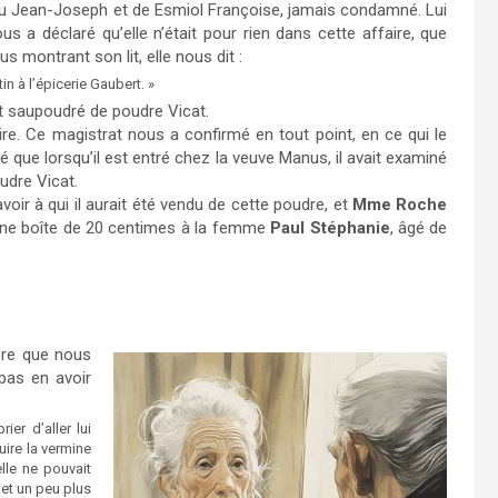
 feu Jean-Joseph et de Esmiol Françoise, jamais condamné. Lui
us a déclaré qu’elle n’était pour rien dans cette affaire, que
us montrant son lit, elle nous dit :
tin à l’épicerie Gaubert. »
t saupoudré de poudre Vicat.
. Ce magistrat nous a confirmé en tout point, en ce qui le
 que lorsqu’il est entré chez la veuve Manus, il avait examiné
oudre Vicat.
voir à qui il aurait été vendu de cette poudre, et
Mme Roche
r une boîte de 20 centimes à la femme
Paul Stéphanie
, âgé de
ère que nous
 pas en avoir
er d’aller lui
ire la vermine
lle ne pouvait
 et un peu plus