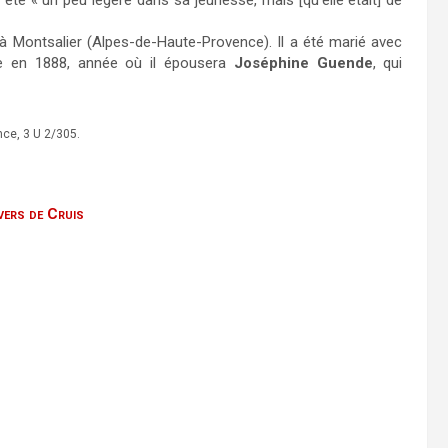
it été « un peu légère dans sa jeunesse, mais [qu’elle était] de
é à Montsalier (Alpes-de-Haute-Provence). Il a été marié avec
le en 1888, année où il épousera
Joséphine Guende
, qui
ce, 3 U 2/305.
vers de Cruis