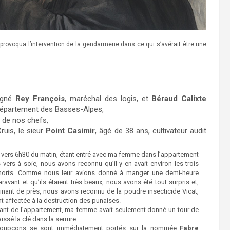
 provoqua l’intervention de la gendarmerie dans ce qui s’avérait être une
signé
Rey François
, maréchal des logis, et
Béraud Calixte
 département des Basses-Alpes,
 de nos chefs,
uis, le sieur
Point Casimir
, âgé de 38 ans, cultivateur audit
in, vers 6h30 du matin, étant entré avec ma femme dans l’appartement
vers à soie, nous avons reconnu qu’il y en avait environ les trois
morts. Comme nous leur avions donné à manger une demi-heure
ravant et qu’ils étaient très beaux, nous avons été tout surpris et,
inant de près, nous avons reconnu de la poudre insecticide Vicat,
 affectée à la destruction des punaises.
tant de l’appartement, ma femme avait seulement donné un tour de
laissé la clé dans la serrure.
oupçons se sont immédiatement portés sur la nommée
Fabre