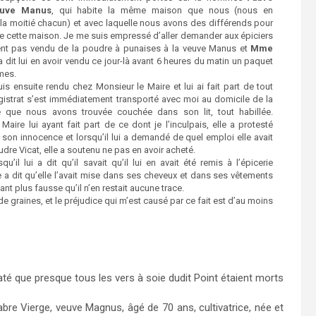
euve Manus
, qui habite la même maison que nous (nous en
a moitié chacun) et avec laquelle nous avons des différends pour
de cette maison. Je me suis empressé d’aller demander aux épiciers
aient pas vendu de la poudre à punaises à la veuve Manus et
Mme
 dit lui en avoir vendu ce jour-là avant 6 heures du matin un paquet
mes.
is ensuite rendu chez Monsieur le Maire et lui ai fait part de tout
gistrat s’est immédiatement transporté avec moi au domicile de la
que nous avons trouvée couchée dans son lit, tout habillée.
Maire lui ayant fait part de ce dont je l’inculpais, elle a protesté
son innocence et lorsqu’il lui a demandé de quel emploi elle avait
oudre Vicat, elle a soutenu ne pas en avoir acheté.
squ’il lui a dit qu’il savait qu’il lui en avait été remis à l’épicerie
e a dit qu’elle l’avait mise dans ses cheveux et dans ses vêtements
ant plus fausse qu’il n’en restait aucune trace.
e graines, et le préjudice qui m’est causé par ce fait est d’au moins
té que presque tous les vers à soie dudit Point étaient morts
 Vierge, veuve Magnus, âgé de 70 ans, cultivatrice, née et