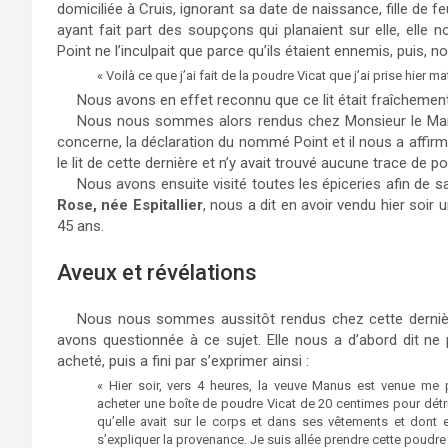
domiciliée à Cruis, ignorant sa date de naissance, fille de
ayant fait part des soupçons qui planaient sur elle, elle no
Point ne l’inculpait que parce qu’ils étaient ennemis, puis, no
« Voilà ce que j’ai fait de la poudre Vicat que j’ai prise hier ma
Nous avons en effet reconnu que ce lit était fraîchemen
Nous nous sommes alors rendus chez Monsieur le Maire
concerne, la déclaration du nommé Point et il nous a affirmé
le lit de cette dernière et n’y avait trouvé aucune trace de p
Nous avons ensuite visité toutes les épiceries afin de sa
Rose, née Espitallier
, nous a dit en avoir vendu hier soi
45 ans.
Aveux et révélations
Nous nous sommes aussitôt rendus chez cette derni
avons questionnée à ce sujet. Elle nous a d’abord dit ne
acheté, puis a fini par s’exprimer ainsi :
« Hier soir, vers 4 heures, la veuve Manus est venue me pri
acheter une boîte de poudre Vicat de 20 centimes pour détru
qu’elle avait sur le corps et dans ses vêtements et dont e
s’expliquer la provenance. Je suis allée prendre cette poudre