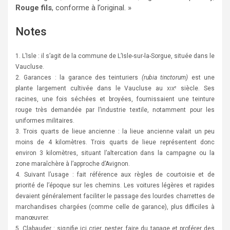
Rouge fils
, conforme à l’original. »
Notes
1. L’Isle : il s’agit de la commune de L’Isle-sur-la-Sorgue, située dans le
Vaucluse.
2. Garances : la garance des teinturiers
(rubia tinctorum)
est une
plante largement cultivée dans le Vaucluse au
siècle. Ses
e
XIX
racines, une fois séchées et broyées, fournissaient une teinture
rouge très demandée par l’industrie textile, notamment pour les
uniformes militaires.
3. Trois quarts de lieue ancienne : la lieue ancienne valait un peu
moins de 4 kilomètres. Trois quarts de lieue représentent donc
environ 3 kilomètres, situant l’altercation dans la campagne ou la
zone maraîchère à l’approche d’Avignon.
4. Suivant l’usage : fait référence aux règles de courtoisie et de
priorité de l’époque sur les chemins. Les voitures légères et rapides
devaient généralement faciliter le passage des lourdes charrettes de
marchandises chargées (comme celle de garance), plus difficiles à
manœuvrer.
5. Clabauder : signifie ici crier, pester, faire du tapage et proférer des