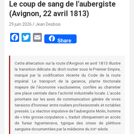
Le coup de sang de l’aubergiste
(Avignon, 22 avril 1813)
29 juin 2026
Jean Desbois
F
T
E
Share
a
w
m
c
i
a
Cette altercation sur la route d’Avignon en avril 1813 illustre
e
t
i
la transition délicate du droit routier sous le Premier Empire,
b
t
l
marqué par la codification récente du Code de la route
impérial. Le transport de la garance, plante tinctoriale
o
e
majeure de l’économie vauclusienne, confère au charretier
o
r
une place centrale dans l’activité industrielle locale. L’accès
prioritaire sur les axes de communication génère de vives
k
tensions d’honneur entre rouliers professionnels et notables
pressés. La réaction impulsive de l’aubergiste Molin, homme
de « très grosse corpulence », traduit cliniquement un accès
de fureur hypertensive, typique des crises de pléthore
sanguine documentées par la médecine du
siècle.
e
XIX