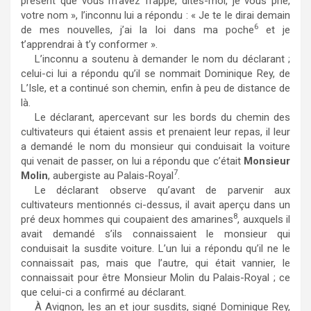
présent que vous m’avez frappé, dites-moi, je vous prie,
votre nom », l’inconnu lui a répondu : « Je te le dirai demain
6
de mes nouvelles, j’ai la loi dans ma poche
et je
t’apprendrai à t’y conformer ».
L’inconnu a soutenu à demander le nom du déclarant ;
celui-ci lui a répondu qu’il se nommait Dominique Rey, de
L’Isle, et a continué son chemin, enfin à peu de distance de
là.
Le déclarant, apercevant sur les bords du chemin des
cultivateurs qui étaient assis et prenaient leur repas, il leur
a demandé le nom du monsieur qui conduisait la voiture
qui venait de passer, on lui a répondu que c’était
Monsieur
7
Molin
, aubergiste au Palais-Royal
.
Le déclarant observe qu’avant de parvenir aux
cultivateurs mentionnés ci-dessus, il avait aperçu dans un
8
pré deux hommes qui coupaient des amarines
, auxquels il
avait demandé s’ils connaissaient le monsieur qui
conduisait la susdite voiture. L’un lui a répondu qu’il ne le
connaissait pas, mais que l’autre, qui était vannier, le
connaissait pour être Monsieur Molin du Palais-Royal ; ce
que celui-ci a confirmé au déclarant.
À Avignon, les an et jour susdits, signé Dominique Rey,