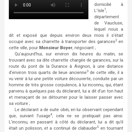
domicilié à
1
L’Isle
,
département
de Vaucluse,
lequel nous a
dit et exposé que depuis environ deux mois il s’était
2
occupé avec sa charrette à transporter des garances
en
cette ville, pour
Monsieur Boyer
, négociant ;
Qu’aujourd’hui, sur environ dix heures du matin, se
trouvant avec sa dite charrette chargée de garances, sur la
route du pont de la Durance à Avignon, à une distance
3
d’environ trois quarts de lieue ancienne
de cette ville, il a
vu venir à lui une petite voiture découverte, conduite par un
homme de très grosse corpulence, à lui inconnu, qui, étant
parvenu à quelques pas du déclarant, lui a dit d’un ton haut
et menaçant de se détourner pour le laisser passer avec
sa voiture ;
Le déclarant a de suite obéi, en lui observant cependant
4
que, suivant l’usage
, cela ne se pratiquait pas ainsi.
L’inconnu, en passant à côté du déclarant, lui a dit qu’il
5
était un polisson, et a continué de clabauder
en tournant