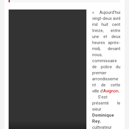
« Aujourd’hui
vingt-deux avril
mil huit cent
treize, entre
une et deux
heures après-
midi, devant
nous,
commissaire
de police du
premier
arrondisseme
nt de cette
ville d’
Avignon
,
S’est
présenté le
sieur
Dominique
Rey
,
cultivateur