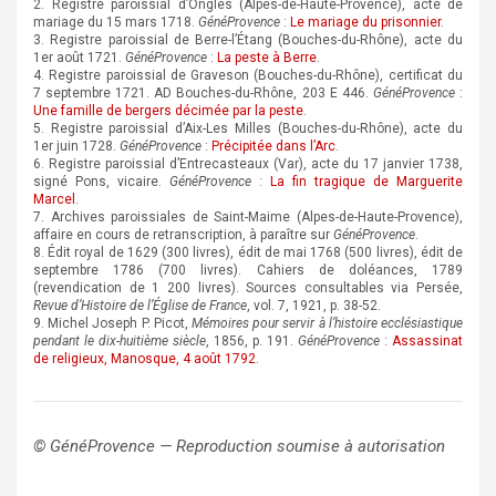
2. Registre paroissial d’Ongles (Alpes-de-Haute-Provence), acte de
mariage du 15 mars 1718.
GénéProvence
:
Le mariage du prisonnier
.
3. Registre paroissial de Berre-l’Étang (Bouches-du-Rhône), acte du
1er août 1721.
GénéProvence
:
La peste à Berre
.
4. Registre paroissial de Graveson (Bouches-du-Rhône), certificat du
7 septembre 1721. AD Bouches-du-Rhône, 203 E 446.
GénéProvence
:
Une famille de bergers décimée par la peste
.
5. Registre paroissial d’Aix-Les Milles (Bouches-du-Rhône), acte du
1er juin 1728.
GénéProvence
:
Précipitée dans l’Arc
.
6. Registre paroissial d’Entrecasteaux (Var), acte du 17 janvier 1738,
signé Pons, vicaire.
GénéProvence
:
La fin tragique de Marguerite
Marcel
.
7. Archives paroissiales de Saint-Maime (Alpes-de-Haute-Provence),
affaire en cours de retranscription, à paraître sur
GénéProvence
.
8. Édit royal de 1629 (300 livres), édit de mai 1768 (500 livres), édit de
septembre 1786 (700 livres). Cahiers de doléances, 1789
(revendication de 1 200 livres). Sources consultables via Persée,
Revue d’Histoire de l’Église de France
, vol. 7, 1921, p. 38-52.
9. Michel Joseph P. Picot,
Mémoires pour servir à l’histoire ecclésiastique
pendant le dix-huitième siècle
, 1856, p. 191.
GénéProvence
:
Assassinat
de religieux, Manosque, 4 août 1792
.
© GénéProvence — Reproduction soumise à autorisation