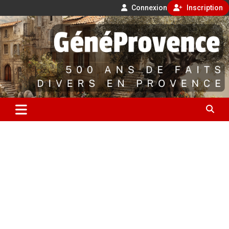
Connexion
Inscription
Aller
500 ans de faits divers en Provence
au
contenu
GénéProvence