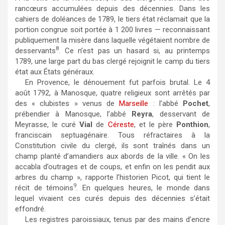
rancœurs accumulées depuis des décennies. Dans les
cahiers de doléances de 1789, le tiers état réclamait que la
portion congrue soit portée à 1 200 livres — reconnaissant
publiquement la misère dans laquelle végétaient nombre de
8
desservants
. Ce n’est pas un hasard si, au printemps
1789, une large part du bas clergé rejoignit le camp du tiers
état aux États généraux.
En Provence, le dénouement fut parfois brutal. Le 4
août 1792, à Manosque, quatre religieux sont arrêtés par
des « clubistes » venus de
Marseille
: l’abbé
Pochet
,
prébendier à Manosque, l’abbé
Reyra
, desservant de
Meyrasse, le curé
Vial
de
Céreste
, et le père
Ponthion
,
franciscain septuagénaire. Tous réfractaires à la
Constitution civile du clergé, ils sont traînés dans un
champ planté d’amandiers aux abords de la ville. « On les
accabla d’outrages et de coups, et enfin on les pendit aux
arbres du champ », rapporte l’historien Picot, qui tient le
9
récit de témoins
. En quelques heures, le monde dans
lequel vivaient ces curés depuis des décennies s’était
effondré.
Les registres paroissiaux, tenus par des mains d’encre