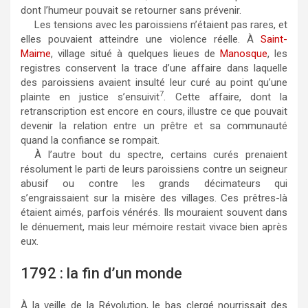
dont l’humeur pouvait se retourner sans prévenir.
Les tensions avec les paroissiens n’étaient pas rares, et
elles pouvaient atteindre une violence réelle. À
Saint-
Maime
, village situé à quelques lieues de
Manosque
, les
registres conservent la trace d’une affaire dans laquelle
des paroissiens avaient insulté leur curé au point qu’une
7
plainte en justice s’ensuivit
. Cette affaire, dont la
retranscription est encore en cours, illustre ce que pouvait
devenir la relation entre un prêtre et sa communauté
quand la confiance se rompait.
À l’autre bout du spectre, certains curés prenaient
résolument le parti de leurs paroissiens contre un seigneur
abusif ou contre les grands décimateurs qui
s’engraissaient sur la misère des villages. Ces prêtres-là
étaient aimés, parfois vénérés. Ils mouraient souvent dans
le dénuement, mais leur mémoire restait vivace bien après
eux.
1792 : la fin d’un monde
À la veille de la Révolution, le bas clergé nourrissait des