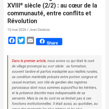
e
XVIII
siècle (2/2) : au cœur de la
communauté, entre conflits et
Révolution
10 mai 2026
Jean Desbois
F
T
E
Share
a
w
m
c
i
a
Dans le premier article
, nous avons vu qui était le curé
e
t
i
de village provençal au
siècle : sa formation,
e
XVIII
b
t
l
souvent tardive et parfois inadaptée aux réalités rurales,
o
e
sa condition matérielle précaire entre portion congrue et
casuel incertain, son rôle de gardien des registres
o
r
paroissiaux dont nous sommes aujourd’hui les héritiers,
k
et la présence discrète mais indispensable de sa
servante. Mais la vie du curé ne se limitait pas à ces
fonctions institutionnelles. Il était aussi, au quotidien, au