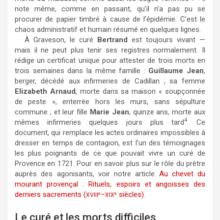
note même, comme en passant, qu’il n’a pas pu se
procurer de papier timbré à cause de l’épidémie. C’est le
chaos administratif et humain résumé en quelques lignes.
À Graveson, le curé
Bertrand
est toujours vivant —
mais il ne peut plus tenir ses registres normalement. Il
rédige un certificat unique pour attester de trois morts en
trois semaines dans la même famille :
Guillaume Jean
,
berger, décédé aux infirmeries de Cadillan ; sa femme
Elizabeth Arnaud
, morte dans sa maison « soupçonnée
de peste », enterrée hors les murs, sans sépulture
commune ; et leur fille
Marie Jean
, quinze ans, morte aux
4
mêmes infirmeries quelques jours plus tard
. Ce
document, qui remplace les actes ordinaires impossibles à
dresser en temps de contagion, est l’un des témoignages
les plus poignants de ce que pouvait vivre un curé de
Provence en 1721. Pour en savoir plus sur le rôle du prêtre
auprès des agonisants, voir notre article
Au chevet du
mourant provençal : Rituels, espoirs et angoisses des
derniers sacrements (
–
siècles)
.
e
e
XVIII
XIX
Le curé et les morts difficiles