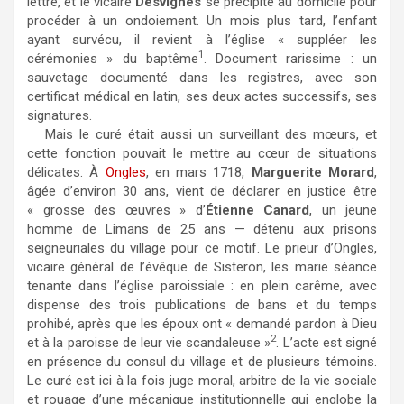
lettre, et le vicaire
Desvignes
se précipite au domicile pour
procéder à un ondoiement. Un mois plus tard, l’enfant
ayant survécu, il revient à l’église « suppléer les
1
cérémonies » du baptême
. Document rarissime : un
sauvetage documenté dans les registres, avec son
certificat médical en latin, ses deux actes successifs, ses
signatures.
Mais le curé était aussi un surveillant des mœurs, et
cette fonction pouvait le mettre au cœur de situations
délicates. À
Ongles
, en mars 1718,
Marguerite Morard
,
âgée d’environ 30 ans, vient de déclarer en justice être
« grosse des œuvres » d’
Étienne Canard
, un jeune
homme de Limans de 25 ans — détenu aux prisons
seigneuriales du village pour ce motif. Le prieur d’Ongles,
vicaire général de l’évêque de Sisteron, les marie séance
tenante dans l’église paroissiale : en plein carême, avec
dispense des trois publications de bans et du temps
prohibé, après que les époux ont « demandé pardon à Dieu
2
et à la paroisse de leur vie scandaleuse »
. L’acte est signé
en présence du consul du village et de plusieurs témoins.
Le curé est ici à la fois juge moral, arbitre de la vie sociale
et rouage d’une mécanique institutionnelle qui englobe la