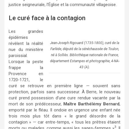
justice seigneuriale, l’Église et la communauté villageoise.
Le curé face à la contagion
Les grandes
épidémies
Jean-Joseph Rigouard (1735-1800), curé de la
révèlent la réalité
Farlède, député de la sénéchaussée de Toulon,
nue du ministère
né à Solliès. Bibliothèque nationale de France,
paroissial.
département Estampes et photographie, 4-NA-
Lorsque la peste
43 (A).
frappe la
Provence en
1720-1721, le
curé se retrouve en première ligne — souvent sans
protection, parfois sans successeur. À Berre, le nouveau
curé prend possession d’une cure rendue vacante par la
mort de son prédécesseur,
Maître Barthélémy Bernard
,
emporté par le fléau. Il ondoie en urgence une enfant née
trois mois plus tôt dans « le grand désordre de la
contagion » — car entre-temps, « tous les prêtres étaient
3
morts ou malades, comme aussi les sages-femmes »
. Il