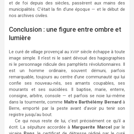
et de foi depuis des siècles, passèrent aux mains des
municipalités. C’était la fin d’une époque — et le début de
nos archives civiles.
Conclusion : une figure entre ombre et
lumière
Le curé de village provençal au
siècle échappe à toute
e
XVIII
image simple. Il n’est ni le saint dévoué des hagiographies
ni le personnage ridicule des pamphlets révolutionnaires. Il
est un homme ordinaire, souvent démuni, parfois
remarquable, toujours au centre d’une communauté qui lui
confie ses nouveau-nés, ses amants coupables, ses
mourants et ses suicidées. Il baptise, marie, enterre,
consigne, arbitre, console — et parfois se noie lui-même
dans la tourmente, comme
Maître Barthélémy Bernard
à
Berre, emporté par la peste avant d’avoir pu tenir son
registre jusqu’au bout.
Ce qui nous reste de lui, c’est précisément ce qu’il a
écrit. La sépulture accordée à
Marguerite Marcel
par le
vicaire
Pons
, le certificat de détresse rédigé par le curé