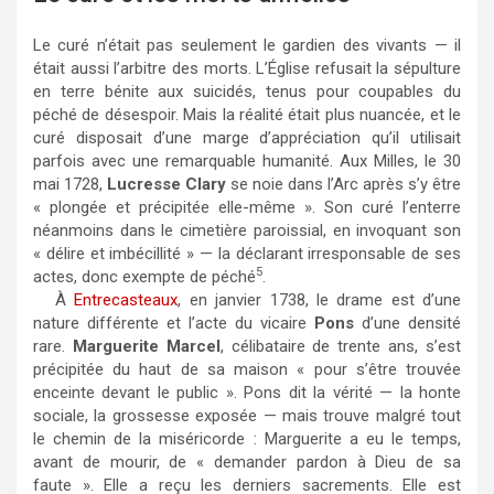
Le curé n’était pas seulement le gardien des vivants — il
était aussi l’arbitre des morts. L’Église refusait la sépulture
en terre bénite aux suicidés, tenus pour coupables du
péché de désespoir. Mais la réalité était plus nuancée, et le
curé disposait d’une marge d’appréciation qu’il utilisait
parfois avec une remarquable humanité. Aux Milles, le 30
mai 1728,
Lucresse Clary
se noie dans l’Arc après s’y être
« plongée et précipitée elle-même ». Son curé l’enterre
néanmoins dans le cimetière paroissial, en invoquant son
« délire et imbécillité » — la déclarant irresponsable de ses
5
actes, donc exempte de péché
.
À
Entrecasteaux
, en janvier 1738, le drame est d’une
nature différente et l’acte du vicaire
Pons
d’une densité
rare.
Marguerite Marcel
, célibataire de trente ans, s’est
précipitée du haut de sa maison « pour s’être trouvée
enceinte devant le public ». Pons dit la vérité — la honte
sociale, la grossesse exposée — mais trouve malgré tout
le chemin de la miséricorde : Marguerite a eu le temps,
avant de mourir, de « demander pardon à Dieu de sa
faute ». Elle a reçu les derniers sacrements. Elle est