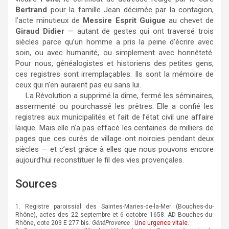
Bertrand
pour la famille Jean décimée par la contagion,
l’acte minutieux de
Messire Esprit Guigue
au chevet de
Giraud Didier
— autant de gestes qui ont traversé trois
siècles parce qu’un homme a pris la peine d’écrire avec
soin, ou avec humanité, ou simplement avec honnêteté.
Pour nous, généalogistes et historiens des petites gens,
ces registres sont irremplaçables. Ils sont la mémoire de
ceux qui n’en auraient pas eu sans lui.
La Révolution a supprimé la dîme, fermé les séminaires,
assermenté ou pourchassé les prêtres. Elle a confié les
registres aux municipalités et fait de l’état civil une affaire
laïque. Mais elle n’a pas effacé les centaines de milliers de
pages que ces curés de village ont noircies pendant deux
siècles — et c’est grâce à elles que nous pouvons encore
aujourd’hui reconstituer le fil des vies provençales.
Sources
1. Registre paroissial des Saintes-Maries-de-la-Mer (Bouches-du-
Rhône), actes des 22 septembre et 6 octobre 1658. AD Bouches-du-
Rhône, cote 203 E 277 bis.
GénéProvence
:
Une urgence vitale
.