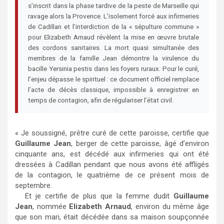
s’inscrit dans la phase tardive de la peste de Marseille qui
ravage alors la Provence. L’isolement forcé aux infirmeries
de Cadillan et l’interdiction de la « sépulture commune »
pour Elizabeth Arnaud révèlent la mise en œuvre brutale
des cordons sanitaires. La mort quasi simultanée des
membres de la famille Jean démontre la virulence du
bacille Yersinia pestis dans les foyers ruraux. Pour le curé,
l’enjeu dépasse le spirituel : ce document officiel remplace
l’acte de décès classique, impossible à enregistrer en
temps de contagion, afin de régulariser l’état civil.
« Je soussigné, prêtre curé de cette paroisse, certifie que
Guillaume Jean
, berger de cette paroisse, âgé d’environ
cinquante ans, est décédé aux infirmeries qui ont été
dressées à Cadillan pendant que nous avons été affligés
de la contagion, le quatrième de ce présent mois de
septembre.
Et je certifie de plus que la femme dudit
Guillaume
Jean
, nommée
Elizabeth Arnaud
, environ du même âge
que son mari, était décédée dans sa maison soupçonnée