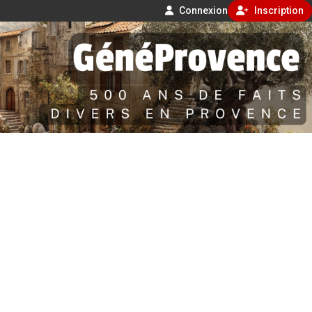
Connexion
Inscription
Aller
500 ans de faits divers en Provence
au
contenu
GénéProvence