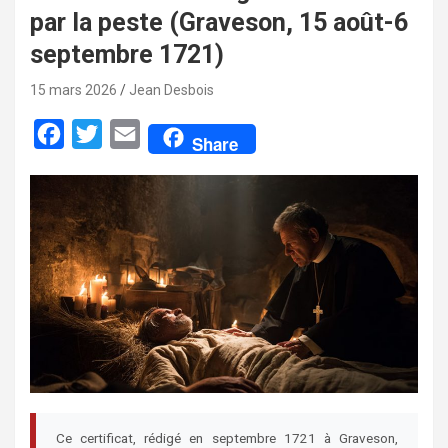
par la peste (Graveson, 15 août-6
septembre 1721)
15 mars 2026
Jean Desbois
F
T
E
Share
a
w
m
c
i
a
e
t
i
b
t
l
o
e
o
r
k
Ce certificat, rédigé en septembre 1721 à Graveson,