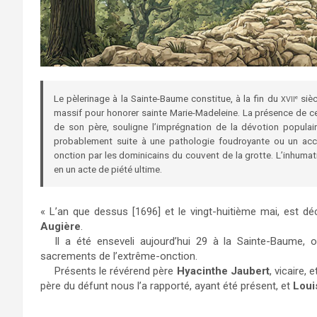
Le pèlerinage à la Sainte-Baume constitue, à la fin du
sièc
e
XVII
massif pour honorer sainte Marie-Madeleine. La présence de c
de son père, souligne l’imprégnation de la dévotion populair
probablement suite à une pathologie foudroyante ou un accide
onction par les dominicains du couvent de la grotte. L’inhumat
en un acte de piété ultime.
« L’an que dessus [1696] et le vingt-huitième mai, est d
Augière
.
Il a été enseveli aujourd’hui 29 à la Sainte-Baume, 
sacrements de l’extrême-onction.
Présents le révérend père
Hyacinthe Jaubert
, vicaire, 
père du défunt nous l’a rapporté, ayant été présent, et
Loui