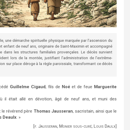
le, une démarche spirituelle physique marquée par l’ascension du
et enfant de neuf ans, originaire de Saint-Maximin et accompagné
e dans les structures familiales provençales. Le décès survient
nt lors de la montée, justifiant l’administration de l’extrême-
ion sur place déroge à la règle paroissiale, transformant ce décès
écédé
Guillelme Cigaud
, fils de
Noé
et de feue
Marguerite
où il était allé en dévotion, âgé de neuf ans, et muni des
et le révérend père
Thomas Jausseran
, sacristain, ainsi que le
s Deaulx
. »
[f. Jausseran, Monier sous-curé, Louis Daulx]