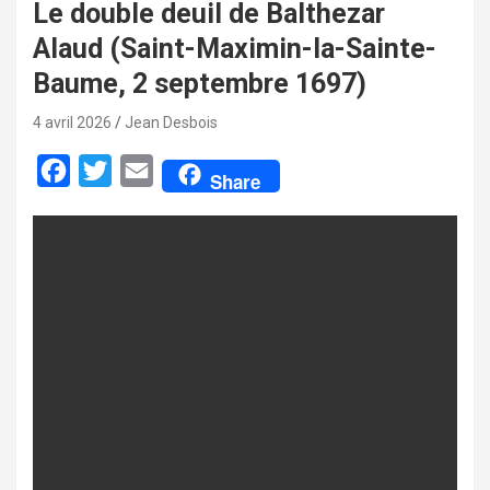
Le double deuil de Balthezar
Alaud (Saint-Maximin-la-Sainte-
Baume, 2 septembre 1697)
4 avril 2026
Jean Desbois
F
T
E
Share
a
w
m
c
i
a
e
t
i
b
t
l
o
e
o
r
k