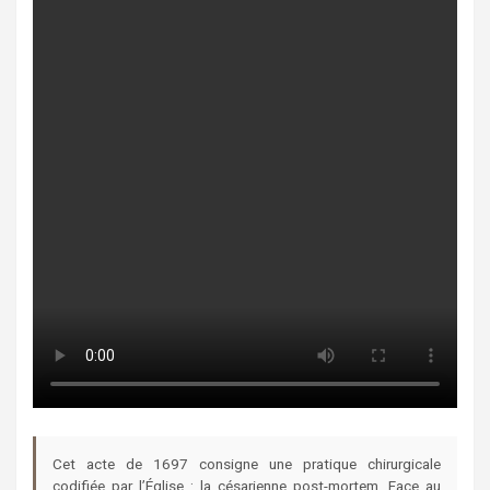
Cet acte de 1697 consigne une pratique chirurgicale
codifiée par l’Église : la césarienne post-mortem. Face au