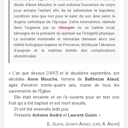
décès d’Anne Mouche, le curé ordonne l’ouverture du corps
pour extraire l’enfant afin de lui administrer le baptême,
condition sine qua non pour le salut de son âme selon le
dogme catholique de l’époque. Cette intervention, réalisée
dans l’urgence par un
chirurgien
ou un barbier local,
témoigne de la primauté du spirituel sur l’intégrité physique.
La mortalité maternelle et néonatale demeure alors une
réalité biologique majeure en Provence, dictée par l’absence
d’asepsie et la maîtrise limitée des complications
obstétricales.
« L’an que dessus [1697] et le deuxième septembre, est
décédée
Anne Mouche
, femme de
Balthezar Alaud
,
âgée d’environ trente-quatre ans, munie de tous les
sacrements de l’Église.
Elle était enceinte et on l’a ouverte pour en tirer son
fruit qui a été baptisé et est mort ensuite,
Et ont été ensevelis ledit jour,
Présents
Antoine André
et
Laurent Guion
. »
[L. Guion, Joseph Agnez, curé, A. André]