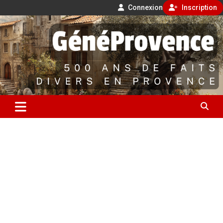
Connexion
Inscription
Aller
500 ans de faits divers en Provence
au
contenu
GénéProvence