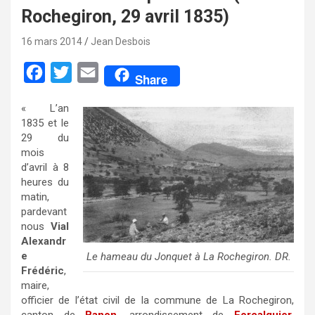
Rochegiron, 29 avril 1835)
16 mars 2014
Jean Desbois
F
T
E
Share
a
w
m
« L’an
c
i
a
1835 et le
e
t
i
29 du
mois
b
t
l
d’avril à 8
o
e
heures du
matin,
o
r
pardevant
k
nous
Vial
Alexandr
e
Le hameau du Jonquet à La Rochegiron. DR.
Frédéric
,
maire,
officier de l’état civil de la commune de La Rochegiron,