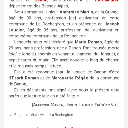
canton de
Banon
, arrondissement de
Forcalquier
,
département des Basses-Alpes,
Sont comparus le sieur
Ambroise Martin
, de la Grange,
âgé de 30 ans, profession [de] cultivateur en cette
commune de La Rochegiron, et en présence de
Joseph
Laugier
, âgé de 35 ans, profession [de] cultivateur en
cette même commune de La Rochegiron,
Lesquels nous ont déclaré que
Marie Roman
, âgée de
29 ans, sans profession, née à Banon, l’ont trouvée morte
[sic]
le long du chemin en venant à l’hameau du Jonquet, à
sept heures du matin. Elle avait couché le long du chemin
et le mauvais temps l’a tuée.
Elle a été reconnue [par] la justice de Banon d’être
d’
Esprit Roman
et de
Marguerite Régée
de la commune
de Banon,
Et les déclarants ont signé avec nous le présent acte
après que lecture leur en a été faite. »
[Ambroise Martin, Joseph Laugier, Frédéric Vial]
Registre d’état civil de La Rochegiron