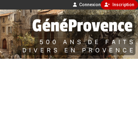
Connexion
Inscription
Aller
500 ans de faits divers en Provence
au
contenu
GénéProvence