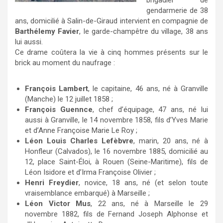
brigadier de
gendarmerie de 38
ans, domicilié à Salin-de-Giraud intervient en compagnie de
Barthélemy Favier
, le garde-champêtre du village, 38 ans
lui aussi.
Ce drame coûtera la vie à cinq hommes présents sur le
brick au moment du naufrage :
François Lambert
, le capitaine, 46 ans, né à Granville
(Manche) le 12 juillet 1858 ;
François Guennce
, chef d’équipage, 47 ans, né lui
aussi à Granville, le 14 novembre 1858, fils d’Yves Marie
et d’Anne Françoise Marie Le Roy ;
Léon Louis Charles Lefèbvre
, marin, 20 ans, né à
Honfleur (Calvados), le 16 novembre 1885, domicilié au
12, place Saint-Éloi, à Rouen (Seine-Maritime), fils de
Léon Isidore et d’Irma Françoise Olivier ;
Henri Freydier
, novice, 18 ans, né (et selon toute
vraisemblance embarqué) à Marseille ;
Léon Victor Mus
, 22 ans, né à Marseille le 29
novembre 1882, fils de Fernand Joseph Alphonse et