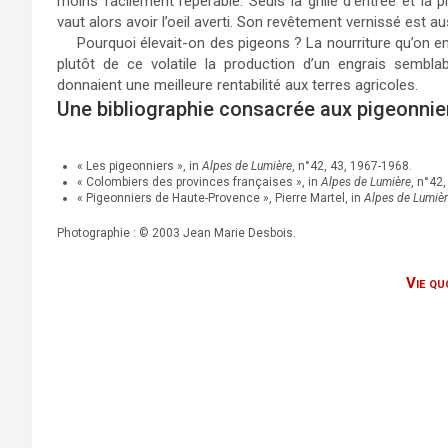
moins facilement repérable. Seuls la grille d’entrée et la p
vaut alors avoir l’oeil averti. Son revêtement vernissé est a
Pourquoi élevait-on des pigeons ? La nourriture qu’on en 
plutôt de ce volatile la production d’un engrais semb
donnaient une meilleure rentabilité aux terres agricoles.
Une bibliographie consacrée aux pigeonnie
« Les pigeonniers », in
Alpes de Lumière
, n°42, 43, 1967-1968.
« Colombiers des provinces françaises », in
Alpes de Lumière
, n°42,
« Pigeonniers de Haute-Provence », Pierre Martel, in
Alpes de Lumiè
Photographie : © 2003 Jean Marie Desbois.
Vie qu