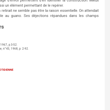
lage d’envol permettent d’en identifier la construction. Mieux
ussi un élément permettant de le repérer.
retirait ne semble pas être la raison essentielle. On attendait
lable au guano. Ses déjections répandues dans les champs
rs
 1967, p.3-52.
re
, n°43, 1968, p. 2-92.
otidienne