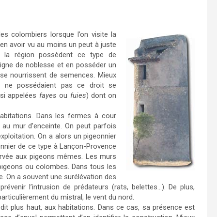
es colombiers lorsque l’on visite la
s en avoir vu au moins un peut à juste
de la région possèdent ce type de
n signe de noblesse et en posséder un
ns se nourrissent de semences. Mieux
qui ne possédaient pas ce droit se
ssi appelées
fayes
ou
fuies
) dont on
abitations. Dans les fermes à cour
i au mur d’enceinte. On peut parfois
exploitation. On a alors un pigeonnier
eonnier de ce type à Lançon-Provence
servée aux pigeons mêmes. Les murs
t pigeons ou colombes. Dans tous les
de. On a souvent une surélévation des
révenir l’intrusion de prédateurs (rats, belettes…). De plus,
particulièrement du mistral, le vent du nord.
dit plus haut, aux habitations. Dans ce cas, sa présence est