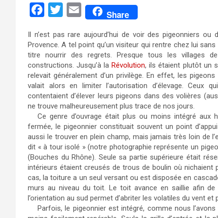
F
T
E
Share
a
w
m
Il n’est pas rare aujourd’hui de voir des pigeonniers ou d
c
i
a
Provence. A tel point qu’un visiteur qui rentre chez lui san
e
t
i
titre nourrir des regrets. Presque tous les villages 
constructions. Jusqu’à la
Révolution
, ils étaient plutôt u
b
t
l
relevait généralement d’un privilège. En effet, les pigeo
o
e
valait alors en limiter l’autorisation d’élevage. Ceux 
contentaient d’élever leurs pigeons dans des volières (au
o
r
ne trouve malheureusement plus trace de nos jours.
k
Ce genre d’ouvrage était plus ou moins intégré aux h
fermée, le pigeonnier constituait souvent un point d’appu
aussi le trouver en plein champ, mais jamais très loin de l’
dit « à tour isolé » (notre photographie représente un pig
(Bouches du Rhône). Seule sa partie supérieure était ré
intérieurs étaient creusés de trous de boulin où nichaien
cas, la toiture a un seul versant ou est disposée en casca
murs au niveau du toit. Le toit avance en saillie afin de p
l’orientation au sud permet d’abriter les volatiles du vent et 
Parfois, le pigeonnier est intégré, comme nous l’avons 