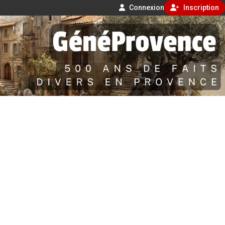
Connexion
Inscription
Aller
500 ans de faits divers en Provence
au
contenu
GénéProvence