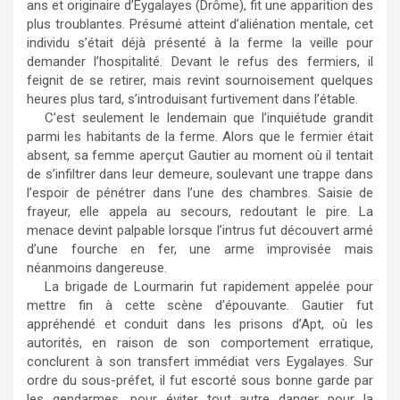
ans et originaire d’Eygalayes (Drôme), fit une apparition des
plus troublantes. Présumé atteint d’aliénation mentale, cet
individu s’était déjà présenté à la ferme la veille pour
demander l’hospitalité. Devant le refus des fermiers, il
feignit de se retirer, mais revint sournoisement quelques
heures plus tard, s’introduisant furtivement dans l’étable.
C’est seulement le lendemain que l’inquiétude grandit
parmi les habitants de la ferme. Alors que le fermier était
absent, sa femme aperçut Gautier au moment où il tentait
de s’infiltrer dans leur demeure, soulevant une trappe dans
l’espoir de pénétrer dans l’une des chambres. Saisie de
frayeur, elle appela au secours, redoutant le pire. La
menace devint palpable lorsque l’intrus fut découvert armé
d’une fourche en fer, une arme improvisée mais
néanmoins dangereuse.
La brigade de Lourmarin fut rapidement appelée pour
mettre fin à cette scène d’épouvante. Gautier fut
appréhendé et conduit dans les prisons d’Apt, où les
autorités, en raison de son comportement erratique,
conclurent à son transfert immédiat vers Eygalayes. Sur
ordre du sous-préfet, il fut escorté sous bonne garde par
les gendarmes, pour éviter tout autre danger pour la