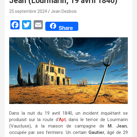
Jean (Lourmarin, 19 avril 1840)
25 septembre 2024
Jean Desbois
F
T
E
Share
a
w
m
c
i
a
e
t
i
b
t
l
o
e
o
r
k
Dans la nuit du 19 avril 1840, un incident inquiétant se
produisit sur la route d’
Apt
, dans le terroir de Lourmarin
(Vaucluse), à la maison de campagne de
M. Jean
,
occupée par ses fermiers. Un certain
Gautier
, âgé de 29