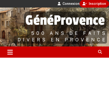
Connexion
Inscription
Aller
500 ans de faits divers en Provence
au
contenu
GénéProvence