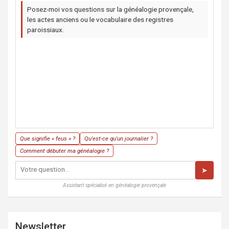
Posez-moi vos questions sur la généalogie provençale,
les actes anciens ou le vocabulaire des registres
paroissiaux.
Que signifie « feus » ?
Qu'est-ce qu'un journalier ?
Comment débuter ma généalogie ?
➤
Assistant spécialisé en généalogie provençale
Newsletter