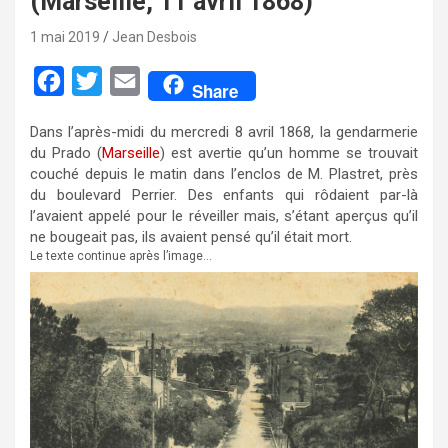
(Marseille, 11 avril 1868)
1 mai 2019
Jean Desbois
F
T
E
Share
a
w
m
Dans l’après-midi du mercredi 8 avril 1868, la gendarmerie
c
i
a
du Prado (
Marseille
) est avertie qu’un homme se trouvait
e
t
i
couché depuis le matin dans l’enclos de M. Plastret, près
du boulevard Perrier. Des enfants qui rôdaient par-là
b
t
l
l’avaient appelé pour le réveiller mais, s’étant aperçus qu’il
o
e
ne bougeait pas, ils avaient pensé qu’il était mort.
Le texte continue après l’image…
o
r
k