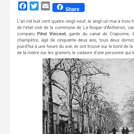
F
T
E
Share
a
w
m
L’an mil huit cent quatre-vingt-neuf, le vingt-un mai à trois
c
i
a
de l’état-civil de la commune de La Roque-d’Anthéron, c
e
t
i
comparu
Pitot Vincent
, garde du canal de Craponne, â
champêtre, âgé de cinquante-deux ans, tous deux domici
b
t
l
jourd’hui à une heure du soir, ils ont trouvé sur le bord de
o
e
de la rivière sur les graviers, le cadavre d’une personne qui l
o
r
k