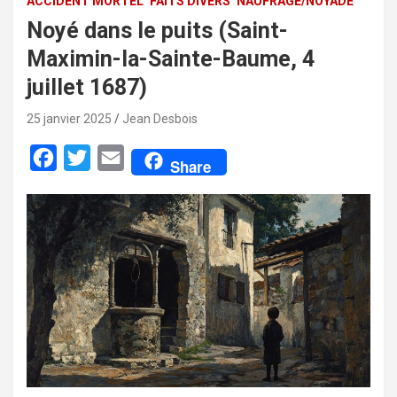
ACCIDENT MORTEL
FAITS DIVERS
NAUFRAGE/NOYADE
Noyé dans le puits (Saint-
Maximin-la-Sainte-Baume, 4
juillet 1687)
25 janvier 2025
Jean Desbois
F
T
E
Share
a
w
m
c
i
a
e
t
i
b
t
l
o
e
o
r
k