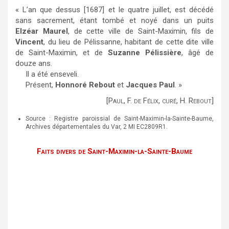
« L’an que dessus [1687] et le quatre juillet, est décédé
sans sacrement, étant tombé et noyé dans un puits
Elzéar Maurel
, de cette ville de Saint-Maximin, fils de
Vincent
, du lieu de Pélissanne, habitant de cette dite ville
de Saint-Maximin, et de
Suzanne Pélissière
, âgé de
douze ans.
Il a été enseveli.
Présent,
Honnoré Rebout
et
Jacques Paul
. »
[Paul, F. de Félix, curé, H. Rebout]
Source : Registre paroissial de Saint-Maximin-la-Sainte-Baume,
Archives départementales du Var, 2 MI EC2809R1.
Faits divers de Saint-Maximin-la-Sainte-Baume