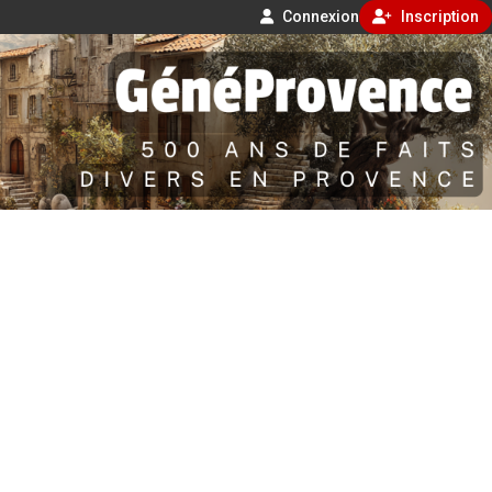
Connexion
Inscription
Aller
500 ans de faits divers en Provence
au
contenu
GénéProvence