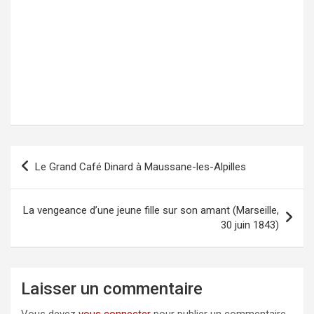
Le Grand Café Dinard à Maussane-les-Alpilles
Navigation
de
l’article
La vengeance d’une jeune fille sur son amant (Marseille,
30 juin 1843)
Laisser un commentaire
Vous devez
vous connecter
pour publier un commentaire.