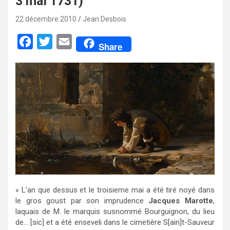
3 mai 1731)
22 décembre 2010
Jean Desbois
F
T
E
Share
a
w
m
c
i
a
e
t
i
b
t
l
o
e
o
r
k
« L’an que dessus et le troisieme mai a été tiré noyé dans
le gros goust par son imprudence
Jacques Marotte
,
laquais de M. le marquis susnommé Bourguignon, du lieu
de… [sic] et a été enseveli dans le cimetière S[ain]t-Sauveur