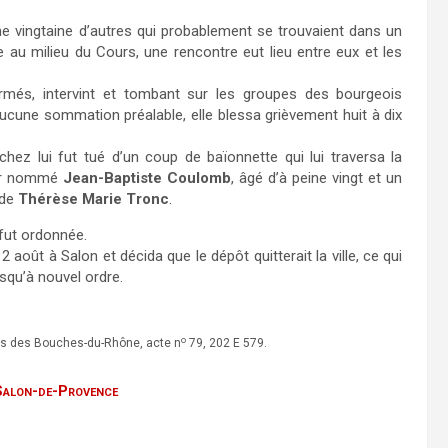
 une vingtaine d’autres qui probablement se trouvaient dans un
re au milieu du Cours, une rencontre eut lieu entre eux et les
més, intervint et tombant sur les groupes des bourgeois
ucune sommation préalable, elle blessa grièvement huit à dix
hez lui fut tué d’un coup de baïonnette qui lui traversa la
teur nommé
Jean-Baptiste Coulomb
, âgé d’à peine vingt et un
 de
Thérèse Marie Tronc
.
 fut ordonnée.
 août à Salon et décida que le dépôt quitterait la ville, ce qui
usqu’à nouvel ordre.
o
ales des Bouches-du-Rhône, acte n
79, 202 E 579.
 Salon-de-Provence