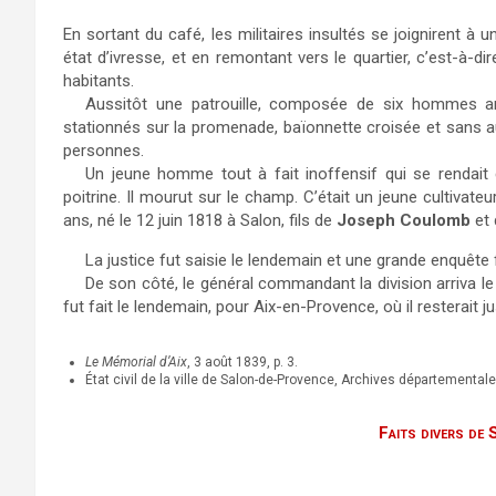
En sortant du café, les militaires insultés se joignirent à
état d’ivresse, et en remontant vers le quartier, c’est-à-di
habitants.
Aussitôt une patrouille, composée de six hommes ar
stationnés sur la promenade, baïonnette croisée et sans a
personnes.
Un jeune homme tout à fait inoffensif qui se rendait c
poitrine. Il mourut sur le champ. C’était un jeune cultiva
ans, né le 12 juin 1818 à Salon, fils de
Joseph Coulomb
et
La justice fut saisie le lendemain et une grande enquête
De son côté, le général commandant la division arriva le 2
fut fait le lendemain, pour Aix-en-Provence, où il resterait j
Le Mémorial d’Aix
, 3 août 1839, p. 3.
État civil de la ville de Salon-de-Provence, Archives département
Faits divers de