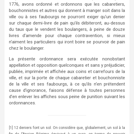
1776, avons ordonné et ordonnons que les cabaretiers,
bouchonnistes et autres qui donnent à manger soit dans la
ville ou à ses faubourgs ne pourront exiger qu’un denier
sur chaque demi-livre de pain qu’ils débiteront, au-dessus
du taux que le vendent les boulangers, à peine de douze
livres d’amende pour chaque contravention, si mieux
n’aiment les particuliers qui iront boire se pourvoir de pain
chez le boulanger.
La présente ordonnance sera exécutée nonobstant
appellation et opposition quelconques et sans y préjudicier,
publiée, imprimée et affichée aux coins et carrefours de la
ville, et sur la porte de chaque cabaretier et bouchonniste
de la ville et ses faubourgs, à ce qu’ils n’en prétendent
cause d’ignorance, faisons défense à toutes personnes
d’en enlever les affiches sous peine de punition suivant les
ordonnances.
[1] 12 deniers font un sol. On considère que, globalement, un sol à la
fin de l’Ancien Régime équivaut à un euro, en terme de pouvoir