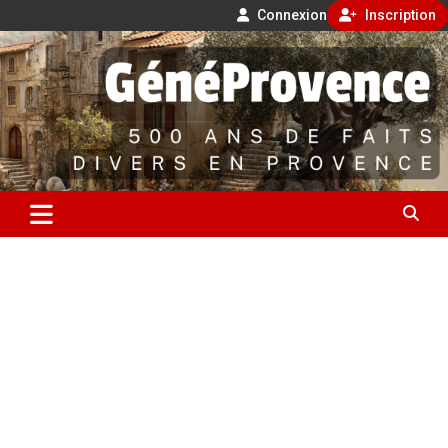
Connexion
Inscription
Aller
500 ans de faits divers en Provence
au
contenu
GénéProvence