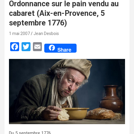
Ordonnance sur le pain vendu au
cabaret (Aix-en-Provence, 5
septembre 1776)
1 mai 2007
Jean Desbois
F
T
E
Share
a
w
m
c
i
a
e
t
i
b
t
l
o
e
o
r
k
Du 5 septembre 1776.