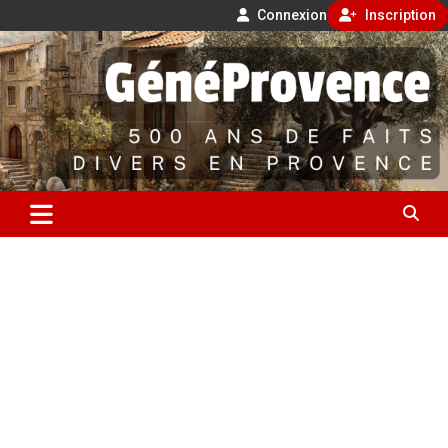
Connexion
Inscription
Aller
500 ans de faits divers en Provence
au
contenu
GénéProvence