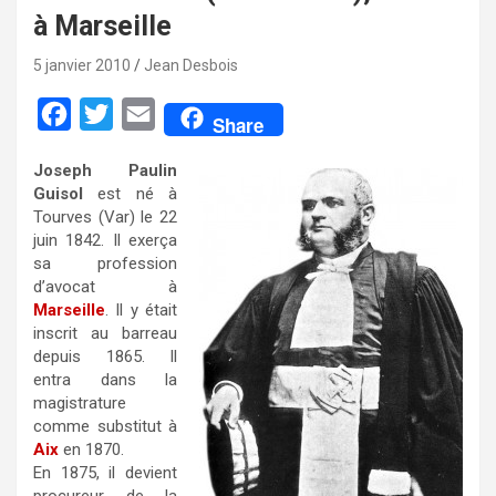
à Marseille
5 janvier 2010
Jean Desbois
F
T
E
Share
a
w
m
Joseph Paulin
c
i
a
Guisol
est né à
e
t
i
Tourves (Var) le 22
juin 1842. Il exerça
b
t
l
sa profession
o
e
d’avocat à
Marseille
. Il y était
o
r
inscrit au barreau
k
depuis 1865. Il
entra dans la
magistrature
comme substitut à
Aix
en 1870.
En 1875, il devient