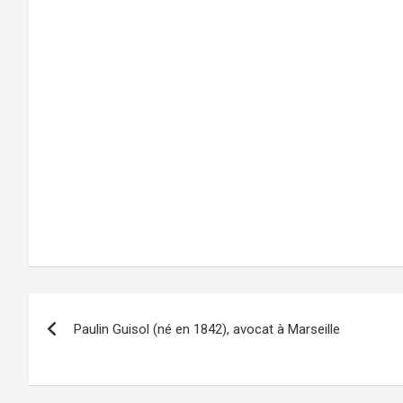
Navigation
Paulin Guisol (né en 1842), avocat à Marseille
de
l’article