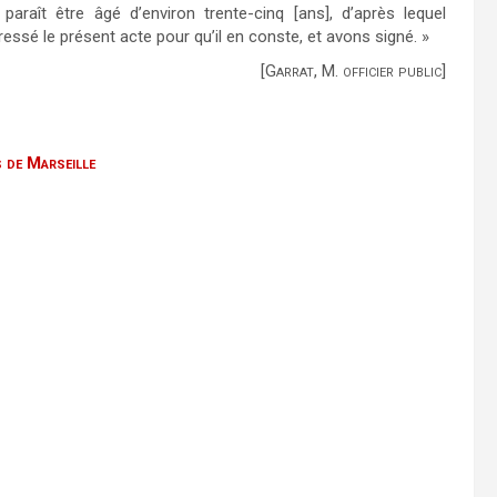
araît être âgé d’environ trente-cinq [ans], d’après lequel
essé le présent acte pour qu’il en conste, et avons signé. »
[Garrat, M. officier public]
s de Marseille