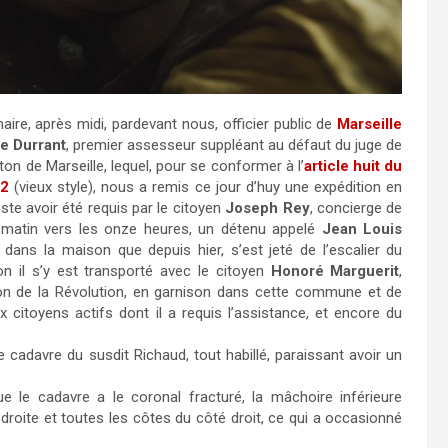
aire, après midi, pardevant nous, officier public de
Marseille
e Durrant
, premier assesseur suppléant au défaut du juge de
on de Marseille, lequel, pour se conformer à l’
article huit du
92
(vieux style), nous a remis ce jour d’huy une expédition en
onste avoir été requis par le citoyen
Joseph Rey
, concierge de
e matin vers les onze heures, un détenu appelé
Jean Louis
it dans la maison que depuis hier, s’est jeté de l’escalier du
ion il s’y est transporté avec le citoyen
Honoré Marguerit
,
llon de la Révolution, en garnison dans cette commune et de
citoyens actifs dont il a requis l’assistance, et encore du
e cadavre du susdit Richaud, tout habillé, paraissant avoir un
ue le cadavre a le coronal fracturé, la mâchoire inférieure
 droite et toutes les côtes du côté droit, ce qui a occasionné