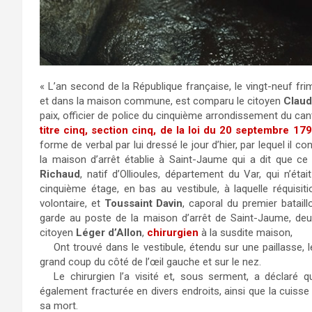
« L’an second de la République française, le vingt-neuf frim
et dans la maison commune, est comparu le citoyen
Claud
paix, officier de police du cinquième arrondissement du cant
titre cinq, section cinq, de la loi du 20 septembre 17
forme de verbal par lui dressé le jour d’hier, par lequel il c
la maison d’arrêt établie à Saint-Jaume qui a dit que c
Richaud
, natif d’Ollioules, département du Var, qui n’éta
cinquième étage, en bas au vestibule, à laquelle réquisit
volontaire, et
Toussaint Davin
, caporal du premier batai
garde au poste de la maison d’arrêt de Saint-Jaume, deux 
citoyen
Léger d’Allon
,
chirurgien
à la susdite maison,
Ont trouvé dans le vestibule, étendu sur une paillasse, l
grand coup du côté de l’œil gauche et sur le nez.
Le chirurgien l’a visité et, sous serment, a déclaré q
également fracturée en divers endroits, ainsi que la cuisse
sa mort.