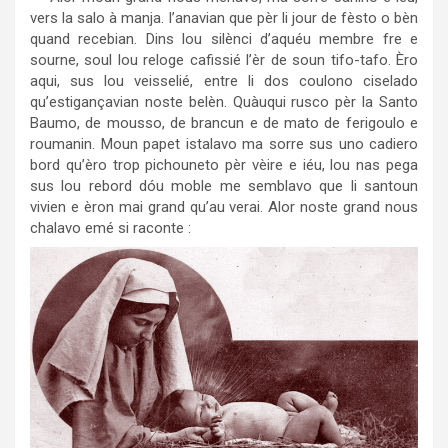
vers la salo à manja. I’anavian que pèr li jour de fèsto o bèn
quand recebian. Dins lou silènci d’aquéu membre fre e
sourne, soul lou reloge cafissié l’èr de soun tifo-tafo. Èro
aqui, sus lou veisselié, entre li dos coulono ciselado
qu’estigançavian noste belèn. Quàuqui rusco pèr la Santo
Baumo, de mousso, de brancun e de mato de ferigoulo e
roumanin. Moun papet istalavo ma sorre sus uno cadiero
bord qu’èro trop pichouneto pèr vèire e iéu, lou nas pega
sus lou rebord dóu moble me semblavo que li santoun
vivien e èron mai grand qu’au verai. Alor noste grand nous
chalavo emé si raconte :