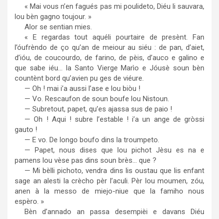
« Mai vous n’en fagués pas mi poulideto, Diéu li sauvara,
lou bèn gagno toujour. »
Alor se sentian mies.
« E regardas tout aquéli pourtaire de presènt. Fan
l’óufrèndo de ço qu’an de meiour au siéu : de pan, d’aiet,
d’ióu, de coucourdo, de farino, de pèis, d’auco e galino e
que sabe iéu… la Santo Vierge Marìo e Jóusè soun bèn
countènt bord qu’avien pu ges de viéure.
— Oh ! mai i’a aussi l’ase e lou biòu !
— Vo. Rescaufon de soun boufe lou Nistoun.
— Subretout, papet, qu’es ajassa sus de paio !
— Oh ! Aqui ! subre l’estable ! i’a un ange de gròssi
gauto !
— E vo. De longo boufo dins la troumpeto.
— Papet, nous dises que lou pichot Jèsu es na e
pamens lou vèse pas dins soun brès… que ?
— Mi bèlli pichoto, vendra dins lis oustau que lis enfant
sage an alesti la crècho pèr l’aculi. Pèr lou moumen, zóu,
anen à la messo de miejo-niue que la famiho nous
espèro. »
Bèn d’annado an passa desempièi e davans Diéu