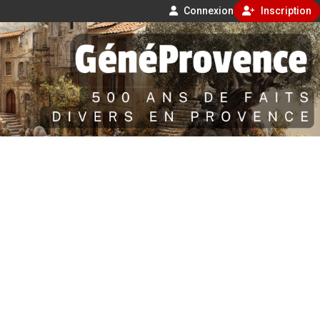
Connexion
Inscription
Aller
500 ans de faits divers en Provence
au
contenu
GénéProvence