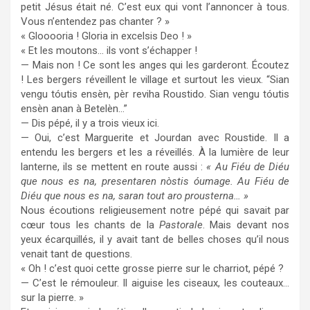
petit Jésus était né. C’est eux qui vont l’annoncer à tous.
Vous n’entendez pas chanter ? »
« Glooooria ! Gloria in excelsis Deo ! »
« Et les moutons… ils vont s’échapper !
— Mais non ! Ce sont les anges qui les garderont. Écoutez
! Les bergers réveillent le village et surtout les vieux. “Sian
vengu tóutis ensèn, pèr reviha Roustido. Sian vengu tóutis
ensèn anan à Betelèn…”
— Dis pépé, il y a trois vieux ici.
— Oui, c’est Marguerite et Jourdan avec Roustide. Il a
entendu les bergers et les a réveillés. À la lumière de leur
lanterne, ils se mettent en route aussi :
« Au Fiéu de Diéu
que nous es na, presentaren nòstis óumage. Au Fiéu de
Diéu que nous es na, saran tout aro prousterna… »
Nous écoutions religieusement notre pépé qui savait par
cœur tous les chants de la
Pastorale
. Mais devant nos
yeux écarquillés, il y avait tant de belles choses qu’il nous
venait tant de questions.
« Oh ! c’est quoi cette grosse pierre sur le charriot, pépé ?
— C’est le rémouleur. Il aiguise les ciseaux, les couteaux…
sur la pierre. »