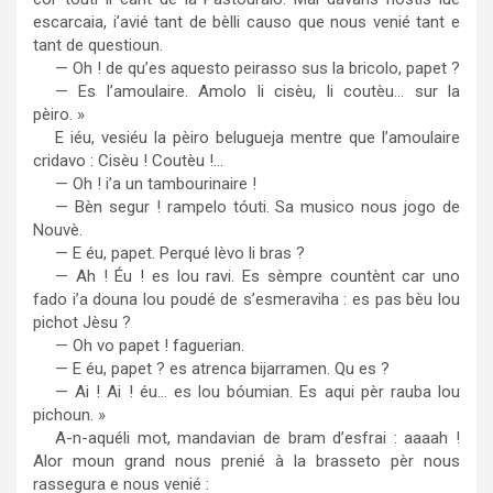
escarcaia, i’avié tant de bèlli causo que nous venié tant e
tant de questioun.
— Oh ! de qu’es aquesto peirasso sus la bricolo, papet ?
— Es l’amoulaire. Amolo li cisèu, li coutèu… sur la
pèiro. »
E iéu, vesiéu la pèiro belugueja mentre que l’amoulaire
cridavo : Cisèu ! Coutèu !…
— Oh ! i’a un tambourinaire !
— Bèn segur ! rampelo tóuti. Sa musico nous jogo de
Nouvè.
— E éu, papet. Perqué lèvo li bras ?
— Ah ! Éu ! es lou ravi. Es sèmpre countènt car uno
fado i’a douna lou poudé de s’esmeraviha : es pas bèu lou
pichot Jèsu ?
— Oh vo papet ! faguerian.
— E éu, papet ? es atrenca bijarramen. Qu es ?
— Ai ! Ai ! éu… es lou bóumian. Es aqui pèr rauba lou
pichoun. »
A-n-aquéli mot, mandavian de bram d’esfrai : aaaah !
Alor moun grand nous prenié à la brasseto pèr nous
rassegura e nous venié :