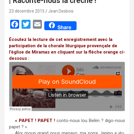
| Raconte-nous la crèche !
23 décembre 2015
Jean Desbois
F
T
E
Share
a
w
m
Écoutez la lecture de cet enregistrement avec la
c
i
a
participation de la chorale liturgique provençale de
e
t
i
l’église de Miramas en cliquant sur la flèche orange ci-
dessous :
b
t
l
o
e
o
r
k
« PAPET ! PAPET !
conto-nous lou Belèn ? digo-nous
papet ? »
Alor moun grand nous menavo, ma sorre Janino e iéu,