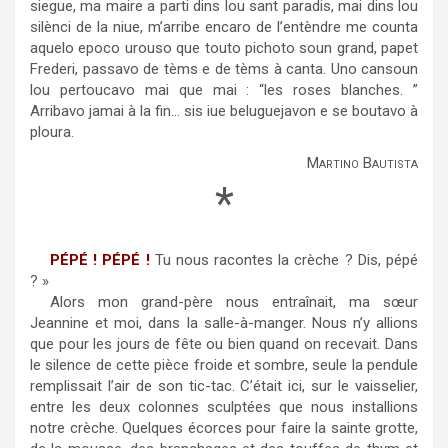
siegue, ma maire a parti dins lou sant paradis, mai dins lou
silènci de la niue, m’arribe encaro de l’entèndre me counta
aquelo epoco urouso que touto pichoto soun grand, papet
Frederi, passavo de tèms e de tèms à canta. Uno cansoun
lou pertoucavo mai que mai : “les roses blanches. ”
Arribavo jamai à la fin… sis iue beluguejavon e se boutavo à
ploura.
Martino Bautista
*
PÉPÉ ! PÉPÉ !
Tu nous racontes la crèche ? Dis, pépé
? »
Alors mon grand-père nous entraînait, ma sœur
Jeannine et moi, dans la salle-à-manger. Nous n’y allions
que pour les jours de fête ou bien quand on recevait. Dans
le silence de cette pièce froide et sombre, seule la pendule
remplissait l’air de son tic-tac. C’était ici, sur le vaisselier,
entre les deux colonnes sculptées que nous installions
notre crèche. Quelques écorces pour faire la sainte grotte,