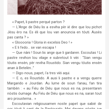
« Papet, li pastre perqué parton ?
— L’Ange de Diéu lis a esviha pèr ié dire que lou pichot
Jèsu èro na. Es éli que lou van anouncia en tóuti. Ausès
pas canta ? »
« Glooooria ! Gloria in excelsis Deo ! »
« E li fedo… se van escapa !
— Que nàni ! Soun lis ange que li gardaren. Escoutas ! Li
pastre revihon lou vilage e subretout li vièi : “Sian vengu
tóutis ensèn, pèr reviha Roustido. Sian vengu tóutis ensèn
anan à Betelèn…”
— Digo-nous, papet, i’a tres vièi aqui.
— E o, es Roustido. A ausi li pastre e a vengu querre
Margarido e Jourdan. Au lume de soun fanau, fan tira
tambèn : « au Fiéu de Diéu que nous es na, presentaren
nòstis óumage. Au Fiéu de Diéu que nous es na, saran tout
aro prousterna… »
Escoutavian religiousamen noste papet que sabié de
cor tóuti li cant de la Pastouralo. Mai davans nòstis iue