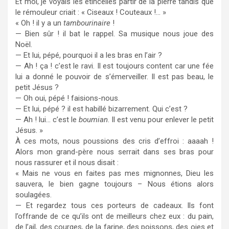
Et moi, je voyais les étincelles partir de la pierre tandis que
le rémouleur criait : « Ciseaux ! Couteaux !… »
« Oh ! il y a un
tambourinaire
!
— Bien sûr ! il bat le rappel. Sa musique nous joue des
Noël.
— Et lui, pépé, pourquoi il a les bras en l’air ?
— Ah ! ça ! c’est le ravi. Il est toujours content car une fée
lui a donné le pouvoir de s’émerveiller. Il est pas beau, le
petit Jésus ?
— Oh oui, pépé ! faisions-nous.
— Et lui, pépé ? il est habillé bizarrement. Qui c’est ?
— Ah ! lui… c’est le
boumian
. Il est venu pour enlever le petit
Jésus. »
À ces mots, nous poussions des cris d’effroi : aaaah !
Alors mon grand-père nous serrait dans ses bras pour
nous rassurer et il nous disait :
« Mais ne vous en faites pas mes mignonnes, Dieu les
sauvera, le bien gagne toujours – Nous étions alors
soulagées.
— Et regardez tous ces porteurs de cadeaux. Ils font
l’offrande de ce qu’ils ont de meilleurs chez eux : du pain,
de l’ail, des courges, de la farine, des poissons, des oies et