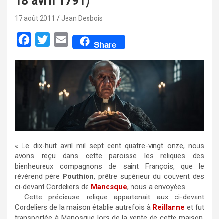
18 avril 1791)
17 août 2011
Jean Desbois
F
T
E
Share
a
w
m
c
i
a
e
t
i
b
t
l
o
e
o
r
k
« Le dix-huit avril mil sept cent quatre-vingt onze, nous
avons reçu dans cette paroisse les reliques des
bienheureux compagnons de saint François, que le
révérend père
Pouthion
, prêtre supérieur du couvent des
ci-devant Cordeliers de
Manosque
, nous a envoyées.
Cette précieuse relique appartenait aux ci-devant
Cordeliers de la maison établie autrefois à
Reillanne
et fut
transportée à Manosque lors de la vente de cette maison,