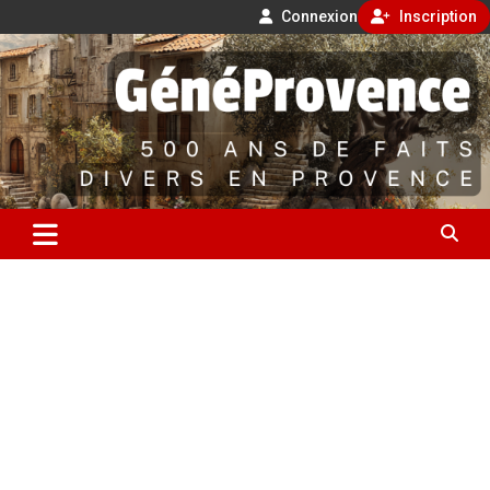
Connexion
Inscription
Aller
500 ans de faits divers en Provence
au
contenu
GénéProvence