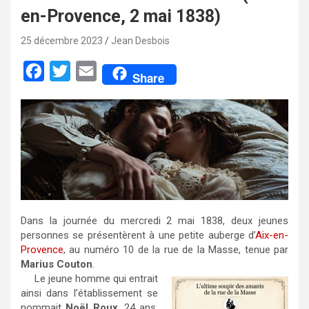
en-Provence, 2 mai 1838)
25 décembre 2023
Jean Desbois
F
T
E
Share
a
w
m
c
i
a
e
t
i
b
t
l
o
e
o
r
k
Dans la journée du mercredi 2 mai 1838, deux jeunes
personnes se présentèrent à une petite auberge d’
Aix-en-
Provence
, au numéro 10 de la rue de la Masse, tenue par
Marius Couton
.
Le jeune homme qui entrait
ainsi dans l’établissement se
nommait
Noël Roux
, 24 ans,