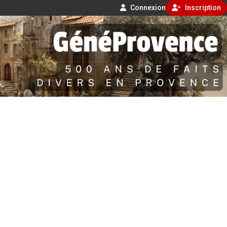
Connexion
Inscription
Aller
500 ans de faits divers en Provence
au
contenu
GénéProvence