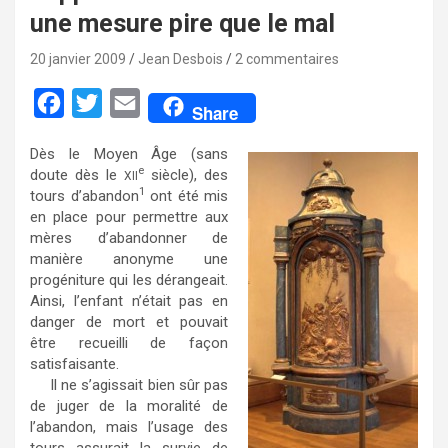
une mesure pire que le mal
20 janvier 2009
Jean Desbois
2 commentaires
F
T
E
Share
a
w
m
Dès le Moyen Âge (sans
c
i
a
e
doute dès le
siècle), des
XII
e
t
i
1
tours d’abandon
ont été mis
en place pour permettre aux
b
t
l
mères d’abandonner de
o
e
manière anonyme une
progéniture qui les dérangeait.
o
r
Ainsi, l’enfant n’était pas en
k
danger de mort et pouvait
être recueilli de façon
satisfaisante.
Il ne s’agissait bien sûr pas
de juger de la moralité de
l’abandon, mais l’usage des