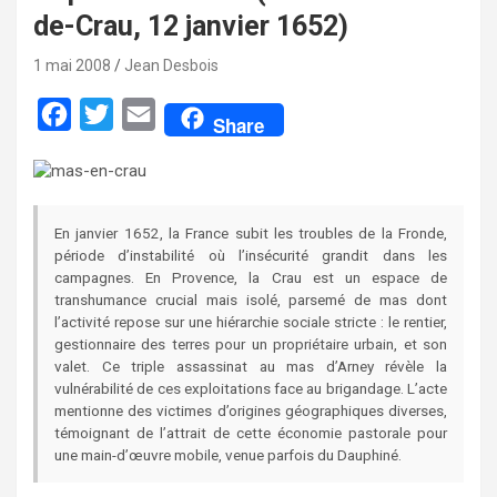
de-Crau, 12 janvier 1652)
1 mai 2008
Jean Desbois
F
T
E
Share
a
w
m
c
i
a
e
t
i
En janvier 1652, la France subit les troubles de la Fronde,
b
t
l
période d’instabilité où l’insécurité grandit dans les
campagnes. En Provence, la Crau est un espace de
o
e
transhumance crucial mais isolé, parsemé de mas dont
o
r
l’activité repose sur une hiérarchie sociale stricte : le rentier,
gestionnaire des terres pour un propriétaire urbain, et son
k
valet. Ce triple assassinat au mas d’Arney révèle la
vulnérabilité de ces exploitations face au brigandage. L’acte
mentionne des victimes d’origines géographiques diverses,
témoignant de l’attrait de cette économie pastorale pour
une main-d’œuvre mobile, venue parfois du Dauphiné.