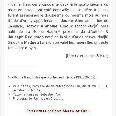
« Lan mil six cens cinquante deux & le quatorsiesme du
mois de janvier ont esté ensevelie au cimetière trois qui
furent assassinés le douziesme du mesme mois au mas
dit de d’Arney appartenant a
Jaume Alec
au cartier de
Langlade, scavoir
Anthoine Ginoux
rantier dud[it] mas
natif de La Roche Baudin* province du d’Auffiné &
Jauseph Requiston
natif de la ville d’Arles nefveu dud[it]
Ginoux &
Mathieu Isnard
son valet les funerailles ont este
faites par moy. »
[H. Martin, pretre & curé]
* La Roche Baudin désigne Rochebaudin (code INSEE 26268).
Ville d’Arles, paroisse de Saint-Martin-de-Crau, AD13, 203 E 151,
registre non folioté.
Texte transmis par Sébastien Avy.
Photographie : Un mas en Crau.
.
DR
Faits divers de Saint-Martin-de-Crau