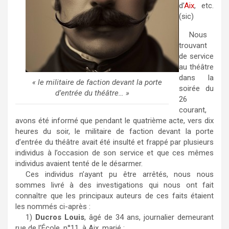
d’
Aix
, etc.
(sic)
Nous
trouvant
de service
au théâtre
dans la
« le militaire de faction devant la porte
soirée du
d’entrée du théâtre… »
26
courant,
avons été informé que pendant le quatrième acte, vers dix
heures du soir, le militaire de faction devant la porte
d’entrée du théâtre avait été insulté et frappé par plusieurs
individus à l’occasion de son service et que ces mêmes
individus avaient tenté de le désarmer.
Ces individus n’ayant pu être arrêtés, nous nous
sommes livré à des investigations qui nous ont fait
connaître que les principaux auteurs de ces faits étaient
les nommés ci-après :
1)
Ducros Louis
, âgé de 34 ans, journalier demeurant
rue de l’École, n°11, à Aix, marié ;