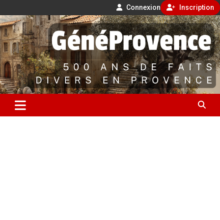
Connexion
Inscription
Aller
500 ans de faits divers en Provence
au
contenu
GénéProvence