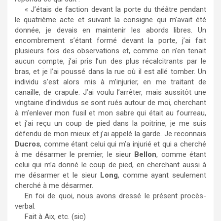
« J’étais de faction devant la porte du théâtre pendant
le quatrième acte et suivant la consigne qui m’avait été
donnée, je devais en maintenir les abords libres. Un
encombrement s’étant formé devant la porte, j’ai fait
plusieurs fois des observations et, comme on n’en tenait
aucun compte, j’ai pris l’un des plus récalcitrants par le
bras, et je l’ai poussé dans la rue où il est allé tomber. Un
individu s’est alors mis à m’injurier, en me traitant de
canaille, de crapule. J’ai voulu l’arrêter, mais aussitôt une
vingtaine d’individus se sont rués autour de moi, cherchant
à m’enlever mon fusil et mon sabre qui était au fourreau,
et j’ai reçu un coup de pied dans la poitrine, je me suis
défendu de mon mieux et j’ai appelé la garde. Je reconnais
Ducros
, comme étant celui qui m’a injurié et qui a cherché
à me désarmer le premier, le sieur
Bellon
, comme étant
celui qui m’a donné le coup de pied, en cherchant aussi à
me désarmer et le sieur
Long
, comme ayant seulement
cherché à me désarmer.
En foi de quoi, nous avons dressé le présent procès-
verbal.
Fait à Aix, etc. (sic)