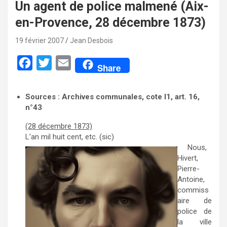
Un agent de police malmené (Aix-
en-Provence, 28 décembre 1873)
19 février 2007
Jean Desbois
F
T
E
Share
a
w
m
c
i
a
Sources : Archives communales, cote I1, art. 16,
n°43
e
t
i
b
t
l
(28 décembre 1873)
L’an mil huit cent, etc. (sic)
o
e
Nous,
o
r
Hivert,
k
Pierre-
Antoine,
commiss
aire de
police de
la ville