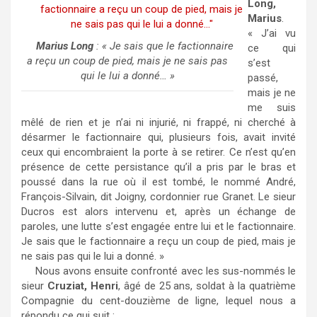
Long,
Marius
.
« J’ai vu
Marius Long
: « Je sais que le factionnaire
ce qui
a reçu un coup de pied, mais je ne sais pas
s’est
qui le lui a donné… »
passé,
mais je ne
me suis
mêlé de rien et je n’ai ni injurié, ni frappé, ni cherché à
désarmer le factionnaire qui, plusieurs fois, avait invité
ceux qui encombraient la porte à se retirer. Ce n’est qu’en
présence de cette persistance qu’il a pris par le bras et
poussé dans la rue où il est tombé, le nommé André,
François-Silvain, dit Joigny, cordonnier rue Granet. Le sieur
Ducros est alors intervenu et, après un échange de
paroles, une lutte s’est engagée entre lui et le factionnaire.
Je sais que le factionnaire a reçu un coup de pied, mais je
ne sais pas qui le lui a donné. »
Nous avons ensuite confronté avec les sus-nommés le
sieur
Cruziat, Henri
, âgé de 25 ans, soldat à la quatrième
Compagnie du cent-douzième de ligne, lequel nous a
répondu ce qui suit :