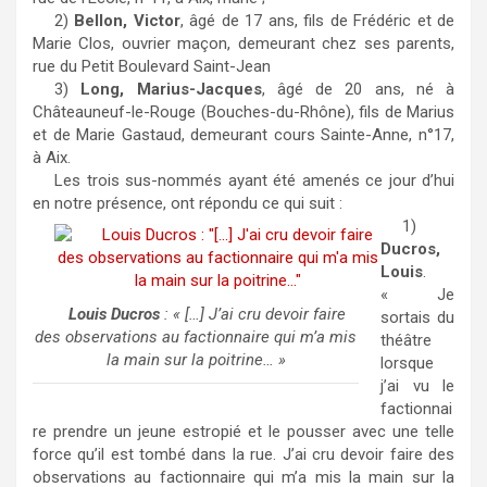
2)
Bellon, Victor
, âgé de 17 ans, fils de Frédéric et de
Marie Clos, ouvrier maçon, demeurant chez ses parents,
rue du Petit Boulevard Saint-Jean
3)
Long, Marius-Jacques
, âgé de 20 ans, né à
Châteauneuf-le-Rouge (Bouches-du-Rhône), fils de Marius
et de Marie Gastaud, demeurant cours Sainte-Anne, n°17,
à Aix.
Les trois sus-nommés ayant été amenés ce jour d’hui
en notre présence, ont répondu ce qui suit :
1)
Ducros,
Louis
.
« Je
Louis Ducros
: « […] J’ai cru devoir faire
sortais du
des observations au factionnaire qui m’a mis
théâtre
la main sur la poitrine… »
lorsque
j’ai vu le
factionnai
re prendre un jeune estropié et le pousser avec une telle
force qu’il est tombé dans la rue. J’ai cru devoir faire des
observations au factionnaire qui m’a mis la main sur la