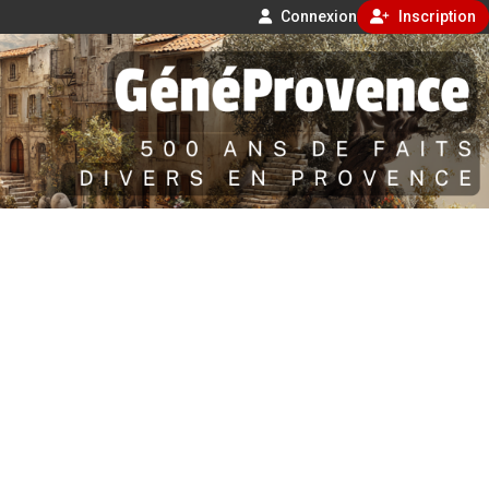
Connexion
Inscription
Aller
500 ans de faits divers en Provence
au
contenu
GénéProvence