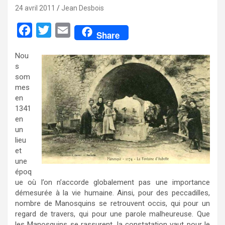
24 avril 2011
Jean Desbois
F
T
E
Share
a
w
m
Nou
c
i
a
s
e
t
i
som
mes
b
t
l
en
o
e
1341
en
o
r
un
k
lieu
et
une
époq
ue où l’on n’accorde globalement pas une im­por­tance
démesurée à la vie humaine. Ainsi, pour des peccadilles,
nombre de Manosquins se re­trouvent occis, qui pour un
regard de travers, qui pour une parole malheureuse. Que
les Manos­quins se rassurent, la constatation vaut pour le