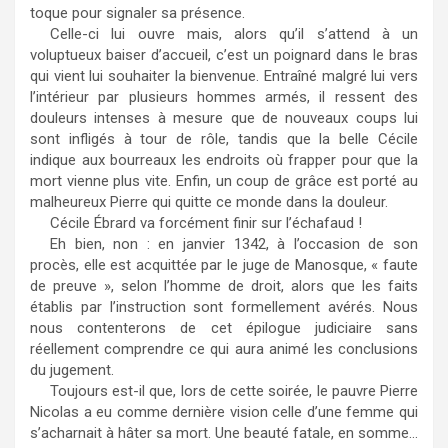
toque pour signaler sa présence.
Celle-ci lui ouvre mais, alors qu’il s’attend à un
voluptueux baiser d’accueil, c’est un poignard dans le bras
qui vient lui souhaiter la bienvenue. Entraîné malgré lui vers
l’intérieur par plusieurs hommes armés, il ressent des
douleurs intenses à mesure que de nouveaux coups lui
sont infligés à tour de rôle, tandis que la belle Cécile
indique aux bourreaux les endroits où frapper pour que la
mort vienne plus vite. Enfin, un coup de grâce est porté au
malheureux Pierre qui quitte ce monde dans la douleur.
Cécile Ébrard va forcément finir sur l’échafaud !
Eh bien, non : en janvier 1342, à l’occasion de son
procès, elle est acquittée par le juge de Manosque, « faute
de preuve », selon l’homme de droit, alors que les faits
établis par l’instruction sont formellement avérés. Nous
nous contenterons de cet épilogue judiciaire sans
réellement comprendre ce qui aura animé les conclusions
du jugement.
Toujours est-il que, lors de cette soirée, le pauvre Pierre
Nicolas a eu comme dernière vision celle d’une femme qui
s’acharnait à hâter sa mort. Une beauté fatale, en somme…