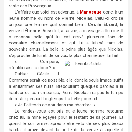
reste des Provençaux.
L’affaire que voici est advenue, à
Manosque
donc, à un
jeune homme du nom de
Pierre Nicolas
. Celui-ci croise
un jour une femme qu’il connaît bien :
Cécile Ébrard
, la
veuve d’
Étienne
. Aussitôt, à sa vue, son visage s’illumine. Il
a reconnu celle qu’il lui est arrivé plusieurs fois de
connaître charnellement et qui lui a laissé tant de
souvenirs émus. La belle, à peine plus âgée que Nicolas,
s’approche de lui et, de sa voix la plus charmeuse, lui fait :
« Compère,
m’oublierais-tu donc ? »
Oublier Cécile !
Comment serait-ce possible, elle dont la seule image suffit
à enflammer ses nuits. Bredouillant quelques paroles à la
hauteur de son embarras, Pierre Nicolas n’a pas le temps
de rester penaud longtemps. La belle poursuit :
« Je t’attends ce soir dans ma chambre. »
Le rendez-vous est pris et le jeune homme retourne
chez lui, la mine égayée pour le restant de sa journée. Et
quand le soir arrive, après s’être vêtu de ses plus beaux
habits, il arrive devant la porte de la veuve à laquelle il