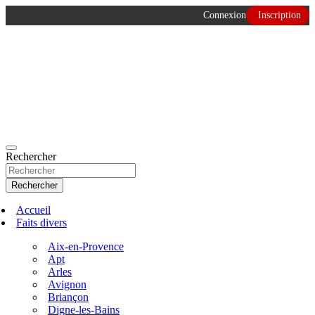
Connexion
Inscription
Aller
500 ans de faits divers en Provence
au
GénéProvence
contenu
Rechercher
Rechercher
Accueil
Faits divers
Aix-en-Provence
Apt
Arles
Avignon
Briançon
Digne-les-Bains