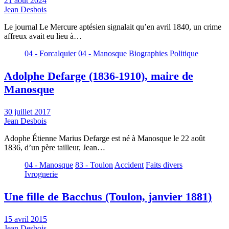
21 août 2024
Jean Desbois
Le journal Le Mercure aptésien signalait qu’en avril 1840, un crime
affreux avait eu lieu à…
04 - Forcalquier
04 - Manosque
Biographies
Politique
Adolphe Defarge (1836-1910), maire de
Manosque
30 juillet 2017
Jean Desbois
Adophe Étienne Marius Defarge est né à Manosque le 22 août
1836, d’un père tailleur, Jean…
04 - Manosque
83 - Toulon
Accident
Faits divers
Ivrognerie
Une fille de Bacchus (Toulon, janvier 1881)
15 avril 2015
Jean Desbois