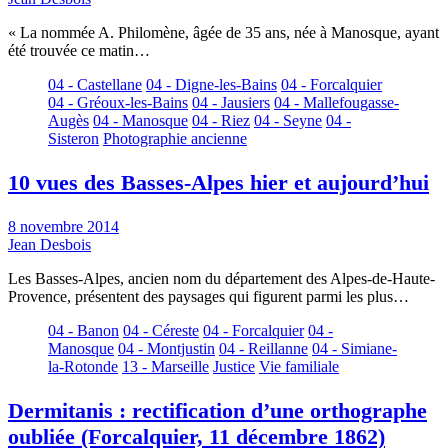
« La nommée A. Philomène, âgée de 35 ans, née à Manosque, ayant
été trouvée ce matin…
04 - Castellane
04 - Digne-les-Bains
04 - Forcalquier
04 - Gréoux-les-Bains
04 - Jausiers
04 - Mallefougasse-
Augès
04 - Manosque
04 - Riez
04 - Seyne
04 -
Sisteron
Photographie ancienne
10 vues des Basses-Alpes hier et aujourd’hui
8 novembre 2014
Jean Desbois
Les Basses-Alpes, ancien nom du département des Alpes-de-Haute-
Provence, présentent des paysages qui figurent parmi les plus…
04 - Banon
04 - Céreste
04 - Forcalquier
04 -
Manosque
04 - Montjustin
04 - Reillanne
04 - Simiane-
la-Rotonde
13 - Marseille
Justice
Vie familiale
Dermitanis : rectification d’une orthographe
oubliée (Forcalquier, 11 décembre 1862)