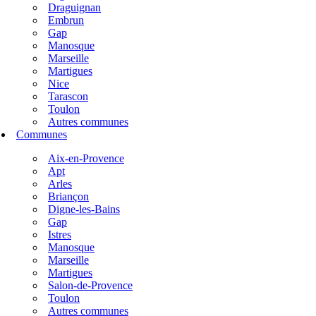
Draguignan
Embrun
Gap
Manosque
Marseille
Martigues
Nice
Tarascon
Toulon
Autres communes
Communes
Aix-en-Provence
Apt
Arles
Briançon
Digne-les-Bains
Gap
Istres
Manosque
Marseille
Martigues
Salon-de-Provence
Toulon
Autres communes