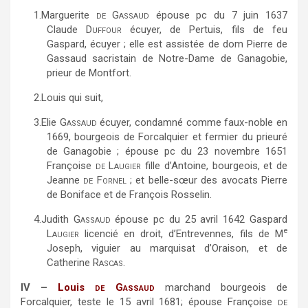
1.
Marguerite
de Gassaud
épouse pc du 7 juin 1637
Claude
Duffour
écuyer, de Pertuis, fils de feu
Gaspard, écuyer ; elle est assistée de dom Pierre de
Gassaud sacristain de Notre-Dame de Ganagobie,
prieur de Montfort.
2.
Louis qui suit,
3.
Elie
Gassaud
écuyer, condamné comme faux-noble en
1669, bourgeois de Forcalquier et fermier du prieuré
de Ganagobie ; épouse pc du 23 novembre 1651
Françoise
de Laugier
fille d’Antoine, bourgeois, et de
Jeanne
de Fornel
; et belle-sœur des avocats Pierre
de Boniface et de François Rosselin.
4.
Judith
Gassaud
épouse pc du 25 avril 1642 Gaspard
e
Laugier
licencié en droit, d’Entrevennes, fils de M
Joseph, viguier au marquisat d’Oraison, et de
Catherine
Rascas
.
IV –
Louis
de Gassaud
marchand bourgeois de
Forcalquier, teste le 15 avril 1681; épouse Françoise
de