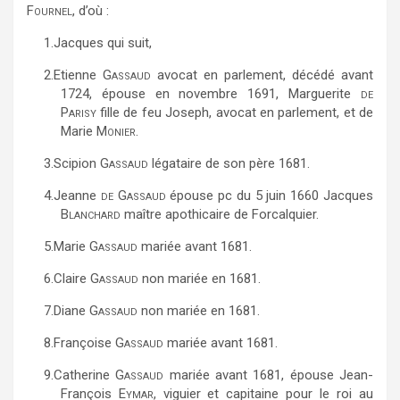
Fournel
, d’où :
1.
Jacques qui suit,
2.
Etienne
Gassaud
avocat en parlement, décédé avant
1724, épouse en novembre 1691, Marguerite
de
Parisy
fille de feu Joseph, avocat en parlement, et de
Marie
Monier
.
3.
Scipion
Gassaud
légataire de son père 1681.
4.
Jeanne
de Gassaud
épouse pc du 5 juin 1660 Jacques
Blanchard
maître apothicaire de Forcalquier.
5.
Marie
Gassaud
mariée avant 1681.
6.
Claire
Gassaud
non mariée en 1681.
7.
Diane
Gassaud
non mariée en 1681.
8.
Françoise
Gassaud
mariée avant 1681.
9.
Catherine
Gassaud
mariée avant 1681, épouse Jean-
François
Eymar
, viguier et capitaine pour le roi au