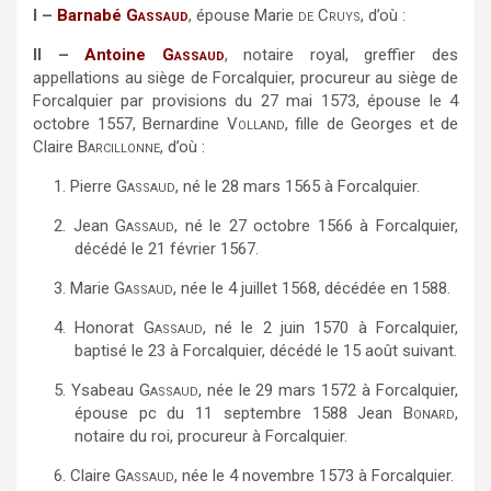
I –
Barnabé
Gassaud
,
épouse Marie
de Cruys
, d’où :
II –
Antoine
Gassaud
,
notaire royal, greffier des
appellations au siège de Forcalquier, procureur au siège de
Forcalquier par provisions du 27 mai 1573, épouse le 4
octobre 1557, Bernardine
Volland
, fille de Georges et de
Claire
Barcillonne
, d’où :
1.
Pierre
Gassaud,
né le 28 mars 1565 à Forcalquier.
2.
Jean
Gassaud,
né le 27 octobre 1566 à Forcalquier,
décédé le 21 février 1567.
3.
Marie
Gassaud,
née le 4 juillet 1568, décédée en 1588.
4.
Honorat
Gassaud,
né le 2 juin 1570 à Forcalquier,
baptisé le 23 à Forcalquier, décédé le 15 août suivant.
5.
Ysabeau
Gassaud,
née le 29 mars 1572 à Forcalquier,
épouse pc du 11 septembre 1588 Jean
Bonard
,
notaire du roi, procureur à Forcalquier.
6.
Claire
Gassaud,
née le 4 novembre 1573 à Forcalquier.