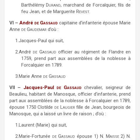
Barthélémy
Durand
, marchand de Forcalquier, fils de
feu Jean, et de Marguerite
Revest
.
VI –
André
de Gassaud
capitaine d’infanterie épouse Marie
Anne
de Gaudemar
d’où :
1.
Jacques-Paul qui suit,
2.
André
de Gassaud
officier au régiment de Flandre en
1759, prend part aux assemblées de la noblesse à
Forcalquier en 1789.
3.
Marie Anne
de Gassaud
VII –
Jacques-Paul
de Gassaud
chevalier, seigneur de
Beaulieu, habitant de Manosque, officier d’infanterie, prend
part aux assemblées de la noblesse à Forcalquier en 1789,
épouse 1750 Clotilde
de Laugier
fille de Jean, bourgeois de
Manosque, qui a laissé un livre de raison ; d’où :
1.
Laurent (Marie) qui suit,
2.
Marie-Fortunée
de Gassaud
épouse 1) N.
Maisse
2) N.