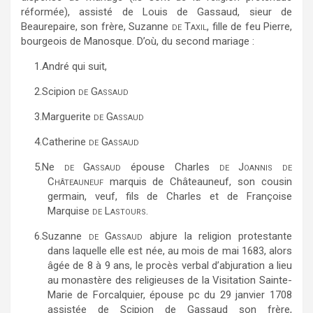
réformée), assisté de Louis de Gassaud, sieur de
Beaurepaire, son frère, Suzanne
de Taxil,
fille de feu Pierre,
bourgeois de Manosque. D’où, du second mariage :
1.
André qui suit,
2.
Scipion
de Gassaud
3.
Marguerite
de Gassaud
4.
Catherine
de Gassaud
5.
Ne
de Gassaud
épouse Charles
de Joannis de
Châteauneuf
marquis de Châteauneuf, son cousin
germain, veuf, fils de Charles et de Françoise
Marquise
de Lastours
.
6.
Suzanne
de Gassaud
abjure la religion protestante
dans laquelle elle est née, au mois de mai 1683, alors
âgée de 8 à 9 ans, le procès verbal d’abjuration a lieu
au monastère des religieuses de la Visitation Sainte-
Marie de Forcalquier, épouse pc du 29 janvier 1708
assistée de Scipion de Gassaud son frère,