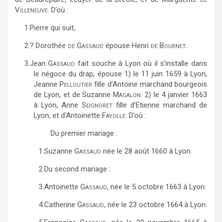
Villeneuve
. D’où :
1.
Pierre qui suit,
2.
? Dorothée
de Gassaud
épouse Henri
de Bournet
.
3.
Jean
Gassaud
fait souche à Lyon où il s’installe dans
le négoce du drap, épouse 1) le 11 juin 1659 à Lyon,
Jeanne
Pelloutier
fille d’Antoine marchand bourgeois
de Lyon, et de Suzanne
Magalon
. 2) le 4 janvier 1663
à Lyon, Anne
Seignoret
fille d’Etienne marchand de
Lyon, et d’Antoinette
Fayolle
. D’où :
Du premier mariage :
1.
Suzanne
Gassaud
née le 28 août 1660 à Lyon.
2.
Du second mariage :
3.
Antoinette
Gassaud,
née le 5 octobre 1663 à Lyon.
4.
Catherine
Gassaud,
née le 23 octobre 1664 à Lyon.