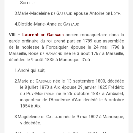
Solliers
.
3.
Marie-Madeleine
de Gassaud
épouse Antoine
de Loth
.
4.
Clotilde-Marie-Anne
de Gassaud
VIII –
Laurent
de Gassaud
ancien mousquetaire dans la
garde ordinaire du roi, prend part en 1789 aux assemblée
de la noblesse à Forcalquier, épouse le 24 mai 1796 à
Marseille, Rose
de Raymond
née le 3 août 1767 à Marseille,
décédée le 9 août 1835 à Manosque. D’où :
1.
André qui suit,
2.
Marie
de Gassaud
née le 13 septembre 1800, décédée
le 8 juillet 1870 à Aix, épouse 29 janvier 1825 Frédéric
du Puy-Montbrun
né le 26 octobre 1887 à Ambialet,
inspecteur de l’Académie d’Aix, décédé le 6 octobre
1854 à Aix.
3.
Magdeleine
de Gassaud
née le 9 mai 1802 à Manosque,
y décédée.