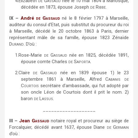
4.
Elizabeth
de Gassaud
née le 10 mai 1804 à Manosque,
décédée en 1873, épouse Joseph
de Ribbe
.
IX –
André
de Gassaud
né le 8 février 1797 à Marseille,
auditeur du consul d’Etat, puis substitut du procureur du roi
à Marseille, décédé le 20 octobre 1863 à Paris, dernier
représentant mâle de sa famille, épouse 1823 Zénaïde
Durand
. D’où :
1.
Rose-Marie
de Gassaud
née en 1825, décédée 1891,
épouse comte Charles
de Saporta
.
2.
Claire
de Gassaud
née en 1839 épouse 1) le 23
septembre 1861 à Marseille, Alfred
Cabanis
de
Courtois
secrétaire d’ambassade, qui fut adopté par
son oncle Léon de Courtois dont il prit le nom. 2)
baron
de Lassus
.
___________________
III –
Jean
Gassaud
notaire royal et procureur au siège de
Forcalquier, décédé avant 1637, épouse Diane
de Germain
d’où :