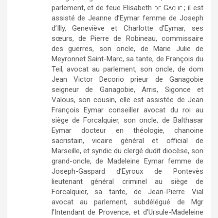
parlement, et de feue Elisabeth
de Gache
; il est
assisté de Jeanne d’Eymar femme de Joseph
d’Illy, Geneviève et Charlotte d’Eymar, ses
sœurs, de Pierre de Robineau, commissaire
des guerres, son oncle, de Marie Julie de
Meyronnet Saint-Marc, sa tante, de François du
Teil, avocat au parlement, son oncle, de dom
Jean Victor Decorio prieur de Ganagobie
seigneur de Ganagobie, Arris, Sigonce et
Valous, son cousin, elle est assistée de Jean
François Eymar conseiller avocat du roi au
siège de Forcalquier, son oncle, de Balthasar
Eymar docteur en théologie, chanoine
sacristain, vicaire général et official de
Marseille, et syndic du clergé dudit diocèse, son
grand-oncle, de Madeleine Eymar femme de
Joseph-Gaspard d’Eyroux de Pontevès
lieutenant général criminel au siège de
Forcalquier, sa tante, de Jean-Pierre Vial
avocat au parlement, subdélégué de Mgr
l’Intendant de Provence, et d’Ursule-Madeleine