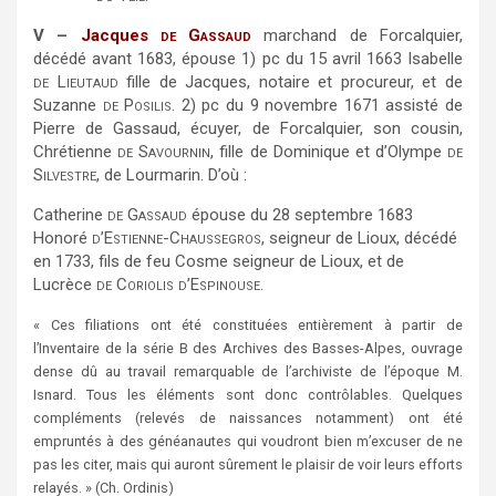
V –
Jacques
de Gassaud
marchand de Forcalquier,
décédé avant 1683, épouse 1) pc du 15 avril 1663 Isabelle
de Lieutaud
fille de Jacques, notaire et procureur, et de
Suzanne
de Posilis
. 2) pc du 9 novembre 1671 assisté de
Pierre de Gassaud, écuyer, de Forcalquier, son cousin,
Chrétienne
de Savournin
, fille de Dominique et d’Olympe
de
Silvestre
, de Lourmarin. D’où :
Catherine
de Gassaud
épouse du 28 septembre 1683
Honoré
d’Estienne-Chaussegros
, seigneur de Lioux, décédé
en 1733, fils de feu Cosme seigneur de Lioux, et de
Lucrèce
de Coriolis d’Espinouse
.
« Ces filiations ont été constituées entièrement à partir de
l’Inventaire de la série B des Archives des Basses-Alpes, ouvrage
dense dû au travail remarquable de l’archiviste de l’époque M.
Isnard. Tous les éléments sont donc contrôlables. Quelques
compléments (relevés de naissances notamment) ont été
empruntés à des généanautes qui voudront bien m’excuser de ne
pas les citer, mais qui auront sûrement le plaisir de voir leurs efforts
relayés. » (Ch. Ordinis)