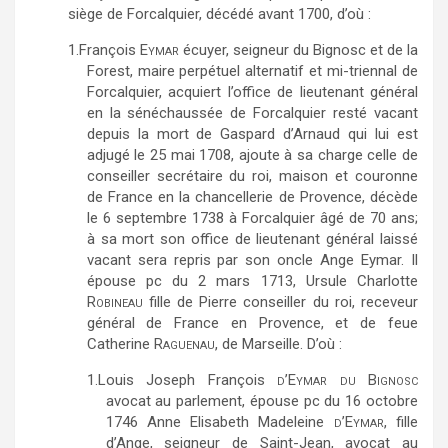
siège de Forcalquier, décédé avant 1700, d’où :
1.
François
Eymar
écuyer, seigneur du Bignosc et de la
Forest, maire perpétuel alternatif et mi-triennal de
Forcalquier, acquiert l’office de lieutenant général
en la sénéchaussée de Forcalquier resté vacant
depuis la mort de Gaspard d’Arnaud qui lui est
adjugé le 25 mai 1708, ajoute à sa charge celle de
conseiller secrétaire du roi, maison et couronne
de France en la chancellerie de Provence, décède
le 6 septembre 1738 à Forcalquier âgé de 70 ans;
à sa mort son office de lieutenant général laissé
vacant sera repris par son oncle Ange Eymar. Il
épouse pc du 2 mars 1713, Ursule Charlotte
Robineau
fille de Pierre conseiller du roi, receveur
général de France en Provence, et de feue
Catherine
Raguenau
, de Marseille. D’où :
1.
Louis Joseph François
d’Eymar du Bignosc
avocat au parlement, épouse pc du 16 octobre
1746 Anne Elisabeth Madeleine
d’Eymar
, fille
d’Ange, seigneur de Saint-Jean, avocat au