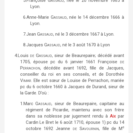
5.
Françoise
Gassaud,
née le 20 novembre 1665 à
Lyon.
6.
Anne-Marie
Gassaud,
née le 14 décembre 1666 à
Lyon.
7.
Jean
Gassaud,
né le 3 décembre 1667 à Lyon.
8.
Jacques
Gassaud,
né le 3 août 1670 à Lyon
4.
Louis
de Gassaud,
sieur de Beaurepaire; décédé avant
1705, épouse pc du 6 janvier 1661 Françoise
de
Perrachon,
décédée avant 1692, fille de Jacques,
conseiller du roi en ses conseils, et de Dorothée
Vimar
. Elle est sœur de Louise de Perrachon, mariée
pc du 6 octobre 1660 à Jacques de Durand, sieur de
la Garde. D’où :
1.
Marc
Gassaud,
sieur de Beaurepaire, capitaine au
régiment de Picardie, maintenu avec son frère
dans sa noblesse par jugement rendu à
Aix
par
Cardin Le Bret le 6 août 1710, épouse 1) pc du 14
e
octobre 1692 Jeanne
de Savournin,
fille de M