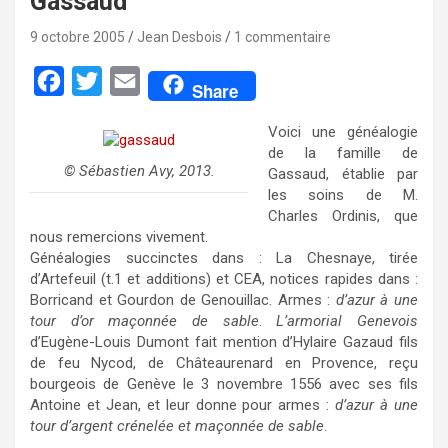
Gassaud
9 octobre 2005
Jean Desbois
1 commentaire
F
T
E
Share
a
w
m
Voici une généalogie
c
i
a
de la famille de
e
t
i
© Sébastien Avy, 2013.
Gassaud, établie par
les soins de M.
b
t
l
Charles Ordinis, que
o
e
nous remercions vivement.
Généalogies succinctes dans : La Chesnaye, tirée
o
r
d’Artefeuil (t.1 et additions) et CEA, notices rapides dans :
k
Borricand et Gourdon de Genouillac. Armes :
d’azur à une
tour d’or maçonnée de sable
.
L’armorial Genevois
d’Eugène-Louis Dumont fait mention d’Hylaire Gazaud fils
de feu Nycod, de Châteaurenard en Provence, reçu
bourgeois de Genève le 3 novembre 1556 avec ses fils
Antoine et Jean, et leur donne pour armes :
d’azur à une
tour d’argent crénelée et maçonnée de sable
.