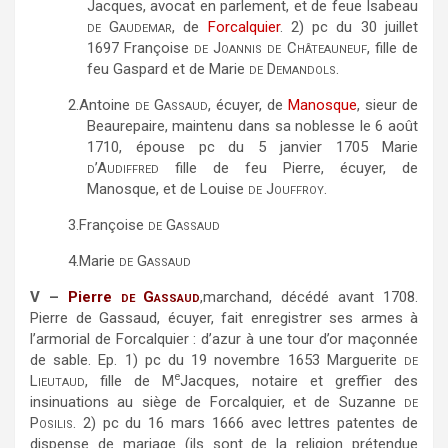
Jacques, avocat en parlement, et de feue Isabeau
de Gaudemar
, de
Forcalquier
. 2) pc du 30 juillet
1697 Françoise
de Joannis de Châteauneuf
, fille de
feu Gaspard et de Marie
de Demandols
.
2.
Antoine
de Gassaud,
écuyer, de
Manosque
, sieur de
Beaurepaire, maintenu dans sa noblesse le 6 août
1710, épouse pc du 5 janvier 1705 Marie
d’Audiffred
fille de feu Pierre, écuyer, de
Manosque, et de Louise
de Jouffroy
.
3.
Françoise
de Gassaud
4.
Marie
de Gassaud
V –
Pierre
de Gassaud
,
marchand, décédé avant 1708.
Pierre de Gassaud, écuyer, fait enregistrer ses armes à
l’armorial de Forcalquier : d’azur à une tour d’or maçonnée
de sable. Ep. 1) pc du 19 novembre 1653 Marguerite
de
e
Lieutaud,
fille de M
Jacques, notaire et greffier des
insinuations au siège de Forcalquier, et de Suzanne
de
Posilis
. 2) pc du 16 mars 1666 avec lettres patentes de
dispense de mariage (ils sont de la religion prétendue