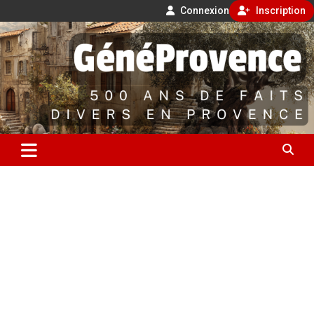
Connexion
Inscription
Aller
500 ans de faits divers en Provence
au
contenu
GénéProvence