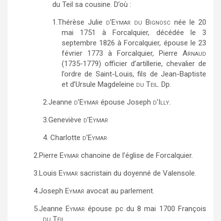
du Teil sa cousine. D’où :
1.
Thérèse Julie
d’Eymar du Bignosc
née le 20
mai 1751 à Forcalquier, décédée le 3
septembre 1826 à Forcalquier, épouse le 23
février 1773 à Forcalquier, Pierre
Arnaud
(1735-1779) officier d’artillerie, chevalier de
l’ordre de Saint-Louis, fils de Jean-Baptiste
et d’Ursule Magdeleine
du Teil
. Dp.
2.
Jeanne
d’Eymar
épouse
Joseph
d’Illy
.
3.
Geneviève
d’Eymar
4. Charlotte
d’Eymar
2.
Pierre
Eymar
chanoine de l’église de Forcalquier.
3.
Louis
Eymar
sacristain du doyenné de Valensole.
4.
Joseph
Eymar
avocat au parlement.
5.
Jeanne
Eymar
épouse pc du 8 mai 1700 François
du Teil
.