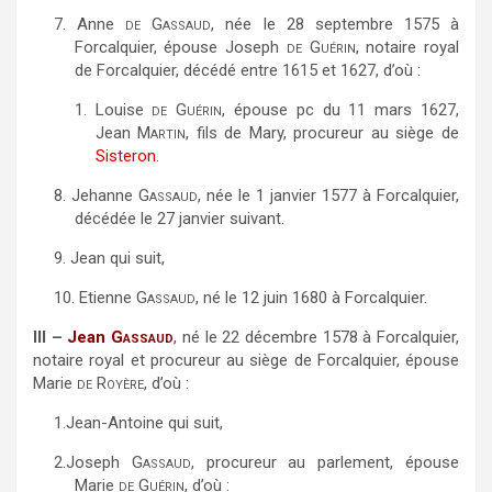
7.
Anne
de Gassaud,
née le 28 septembre 1575 à
Forcalquier, épouse Joseph
de Guérin,
notaire royal
de Forcalquier, décédé entre 1615 et 1627, d’où :
1.
Louise
de Guérin,
épouse pc du 11 mars 1627,
Jean
Martin
, fils de Mary, procureur au siège de
Sisteron
.
8.
Jehanne
Gassaud,
née le 1 janvier 1577 à Forcalquier,
décédée le 27 janvier suivant.
9.
Jean qui suit,
10.
Etienne
Gassaud,
né le 12 juin 1680 à Forcalquier.
III –
Jean
Gassaud
,
né le 22 décembre 1578 à Forcalquier,
notaire royal et procureur au siège de Forcalquier, épouse
Marie
de Royère
, d’où :
1.
Jean-Antoine qui suit,
2.
Joseph
Gassaud,
procureur au parlement, épouse
Marie
de Guérin,
d’où :