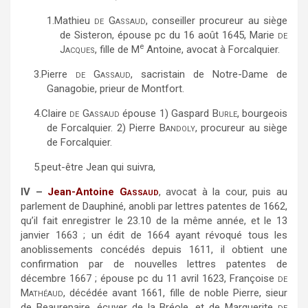
1.
Mathieu
de Gassaud,
conseiller procureur au siège
de Sisteron, épouse pc du 16 août 1645, Marie
de
e
Jacques,
fille de M
Antoine, avocat à Forcalquier.
3.
Pierre
de Gassaud,
sacristain de Notre-Dame de
Ganagobie, prieur de Montfort.
4.
Claire
de Gassaud
épouse 1) Gaspard
Burle,
bourgeois
de Forcalquier. 2) Pierre
Bandoly,
procureur au siège
de Forcalquier.
5.
peut-être Jean qui suivra,
IV –
Jean-Antoine
Gassaud
,
avocat à la cour, puis au
parlement de Dauphiné, anobli par lettres patentes de 1662,
qu’il fait enregistrer le 23.10 de la même année, et le 13
janvier 1663 ; un édit de 1664 ayant révoqué tous les
anoblissements concédés depuis 1611, il obtient une
confirmation par de nouvelles lettres patentes de
décembre 1667 ; épouse pc du 11 avril 1623, Françoise
de
Mathéaud,
décédée avant 1661, fille de noble Pierre, sieur
de Beaurepaire, écuyer de la Bréole, et de Marguerite
de