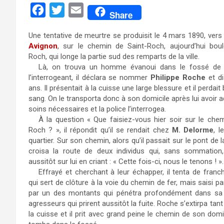
F
T
E
Share
a
w
m
Une tentative de meurtre se produisit le 4 mars 1890, vers
c
i
a
Avignon
, sur le chemin de Saint-Roch, aujourd’hui boul
e
t
i
Roch, qui longe la partie sud des remparts de la ville.
Là, on trouva un homme évanoui dans le fossé de l
b
t
l
l’interrogeant, il déclara se nommer
Philippe Roche
et di
o
e
ans. Il présentait à la cuisse une large blessure et il perda
sang. On le transporta donc à son domicile après lui avoir a
o
r
soins nécessaires et la police l’interrogea.
k
À la question « Que faisiez-vous hier soir sur le chem
Roch ? », il répondit qu’il se rendait chez
M. Delorme
, l
quartier. Sur son chemin, alors qu’il passait sur le pont de la
croisa la route de deux individus qui, sans sommation,
aussitôt sur lui en criant : « Cette fois-ci, nous le tenons ! ».
Effrayé et cherchant à leur échapper, il tenta de franchi
qui sert de clôture à la voie du chemin de fer, mais saisi pa
par un des montants qui pénétra profondément dans sa cu
agresseurs qui prirent aussitôt la fuite. Roche s’extirpa tan
la cuisse et il prit avec grand peine le chemin de son domic