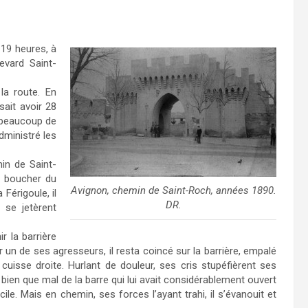
 19 heures, à
evard Saint-
a route. En
sait avoir 28
it beaucoup de
dministré les
in de Saint-
e boucher du
Avignon, chemin de Saint-Roch, années 1890.
 Férigoule, il
DR.
 se jetèrent
r la barrière
r un de ses agresseurs, il resta coincé sur la barrière, empalé
isse droite. Hurlant de douleur, ses cris stupéfièrent ses
t bien que mal de la barre qui lui avait considérablement ouvert
ile. Mais en chemin, ses forces l’ayant trahi, il s’évanouit et