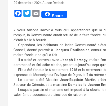
29 décembre 2024
Jean Desbois
F
T
E
Share
a
w
m
c
i
a
« Nous faisons savoir à tous qu’il appartiendra que la 
e
t
i
rompue, la Communauté aurait refusé de la faire fondre, dis
c’était à elle à fournir
b
t
l
Cependant, les habitants de ladite Communauté s’étan
o
e
Conseil, donné pouvoir à
Jacques Poullassier
, consul m
maître fondeur ce qu’il a fait.
o
r
Il a traité et convenu avec
Joseph Homagy
, maître fo
k
commencé et fini ladite cloche, pesant aujourd’hui sept quin
Elle a été fondue le 6 septembre 1718 et la cérémonie d
expresse de Monseigneur l’évêque de Digne, le 7 du même m
Le parrain a été Messire
Jean-Baptiste Martin
, prêt
Sauveur de Céreste, et la marraine
Demoiselle Jeanne En
Lesquels parrain et marraine ont imposé à la cloche le
valoir à nos successeurs ainsi que de raison. »