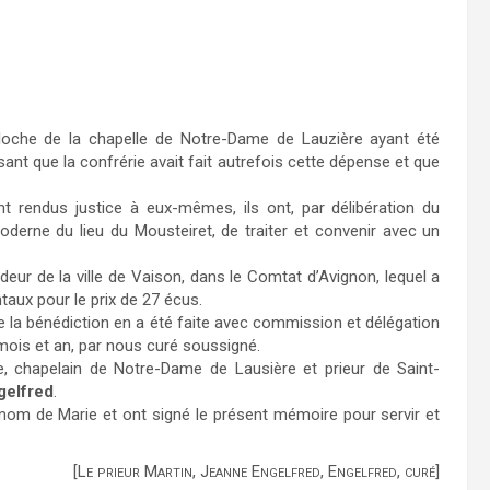
cloche de la chapelle de Notre-Dame de Lauzière ayant été
ant que la confrérie avait fait autrefois cette dépense et que
t rendus justice à eux-mêmes, ils ont, par délibération du
oderne du lieu du Mousteiret, de traiter et convenir avec un
ndeur de la ville de Vaison, dans le Comtat d’Avignon, lequel a
taux pour le prix de 27 écus.
e la bénédiction en a été faite avec commission et délégation
ois et an, par nous curé soussigné.
re, chapelain de Notre-Dame de Lausière et prieur de Saint-
gelfred
.
 nom de Marie et ont signé le présent mémoire pour servir et
[Le prieur Martin, Jeanne Engelfred, Engelfred, curé]