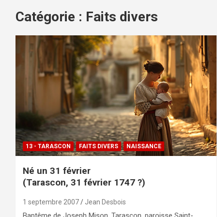
Catégorie :
Faits divers
13 - TARASCON
FAITS DIVERS
NAISSANCE
Né un 31 février
(Tarascon, 31 février 1747 ?)
1 septembre 2007
Jean Desbois
Baptême de Joseph Mison, Tarascon, paroisse Saint-