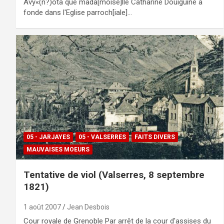
Avy«(n?)ota que mada[moise]lle Catharine Douiguine a
fonde dans l'Eglise parroch[iale]…
05 - JARJAYES
05 - VALSERRES
FAITS DIVERS
MAUVAISES MOEURS
Tentative de viol (Valserres, 8 septembre
1821)
1 août 2007
Jean Desbois
Cour royale de Grenoble Par arrêt de la cour d'assises du