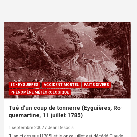
13 - EYGUIÈRES
ACCIDENT MORTEL
FAITS DIVERS
PHÉNOMÈNE MÉTÉOROLOGIQUE
Tué d’un coup de ton­nerre (Ey­guiè­res, Ro­
que­mar­tine, 11 juil­let 1785)
1 septembre 2007
Jean Desbois
"L'an ci dessus [1785] et le onze juillet est décédé Claude