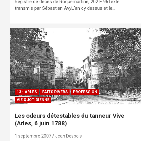
Registre de décès de Roquemartine, 202 E 96Texte
transmis par Sébastien AvyL'an cy dessus et le…
13 - ARLES
FAITS DIVERS
PROFESSION
VIE QUOTIDIENNE
Les odeurs détestables du tanneur Vive
(Arles, 6 juin 1788)
1 septembre 2007
Jean Desbois