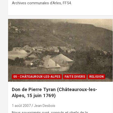
Archives communales d'Arles, FF54.
05 - CHÂTEAUROUX-LES-ALPES
FAITS DIVERS
RELIGION
Don de Pierre Tyran (Châteauroux-les-
Alpes, 15 juin 1769)
1 août 2007
Jean Desbois
Nous soussignés curé, consuls et chefs de la