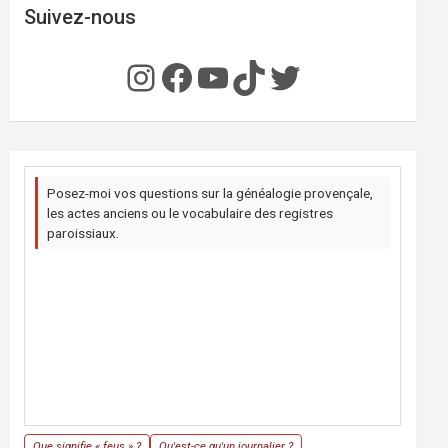
Suivez-nous
Instagram
Facebook
YouTube
TikTok
Twitter
Posez-moi vos questions sur la généalogie provençale,
les actes anciens ou le vocabulaire des registres
paroissiaux.
Que signifie « feus » ?
Qu'est-ce qu'un journalier ?