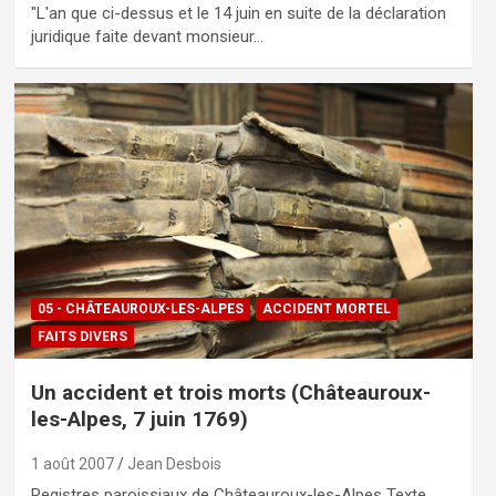
"L'an que ci-dessus et le 14 juin en suite de la déclaration
juridique faite devant monsieur…
05 - CHÂTEAUROUX-LES-ALPES
ACCIDENT MORTEL
FAITS DIVERS
Un accident et trois morts (Châteauroux-
les-Alpes, 7 juin 1769)
1 août 2007
Jean Desbois
Registres paroissiaux de Châteauroux-les-Alpes Texte