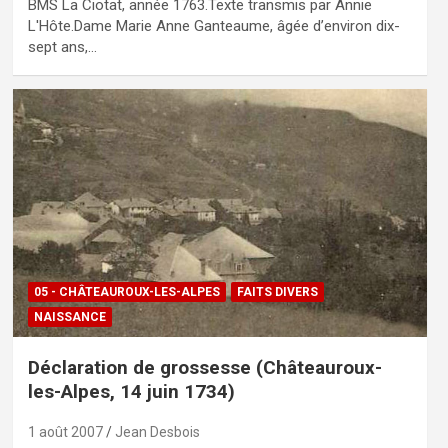
BMS La Ciotat, année 1763.Texte transmis par Annie
L'Hôte.Dame Marie Anne Ganteaume, âgée d’environ dix-
sept ans,…
05 - CHÂTEAUROUX-LES-ALPES
FAITS DIVERS
NAISSANCE
Déclaration de grossesse (Châteauroux-
les-Alpes, 14 juin 1734)
1 août 2007
Jean Desbois