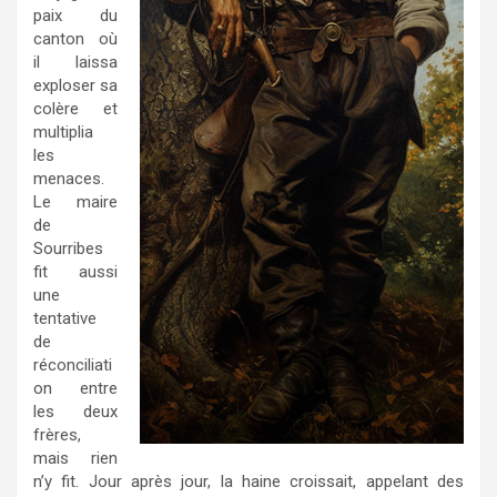
paix du
canton où
il laissa
exploser sa
colère et
multiplia
les
menaces.
Le maire
de
Sourribes
fit aussi
une
tentative
de
réconciliati
on entre
les deux
frères,
mais rien
n’y fit. Jour après jour, la haine croissait, appelant des