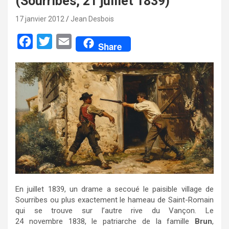
(Sour­ri­bes, 21 juil­let 1839)
17 janvier 2012
Jean Desbois
F
T
E
Share
a
w
m
c
i
a
e
t
i
b
t
l
o
e
o
r
k
En juillet 1839, un drame a secoué le paisible village de
Sourribes ou plus exactement le hameau de Saint-Romain
qui se trouve sur l’autre rive du Vançon. Le
24 novembre 1838, le patriarche de la famille
Brun
,