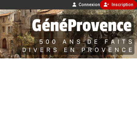
Connexion
Inscription
Aller
500 ans de faits divers en Provence
au
contenu
GénéProvence