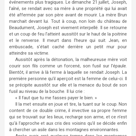
événements plus tragiques. Le dimanche 21 juillet, Joseph,
l’aîné, se rendait avec sa mère à une propriété qui lui avait
été affermée par son père avant de mourir. La mère Brun
marchait devant lui. Tout à coup, non loin du château de
Beaudument, Joseph est vivement interpellé. Il se retourne
et un coup de feu l’atteint aussitôt sur le haut de la poitrine
et le renverse. Il meurt dans l’heure qui suit. Jean, en
embuscade, s’était caché derrière un petit mur pour
atteindre sa victime.
Aussitôt après la détonation, la malheureuse mère voit
courir son fils comme un forcené, son fusil sur l’épaule.
Bientôt, il arrive à là ferme à laquelle se rendait Joseph. La
première personne qu’il aperçoit est la femme de celui-ci. Il
se précipite aussitôt sur elle et la menace du bout de son
fusil au niveau de la bouche. Il lui crie :
« Il faut que tu me fasses payer le bien. »
Il la met ensuite en joue et tire, la tuant sur le coup. Non
content de ce double crime, il invective sa propre femme
qui se trouvait sur les lieux, recharge son arme, et ce n’est
qu’à l’approche et aux cris des voisins qu’il se décide enfin
à chercher un asile dans les montagnes environnantes.
Après avoir erré quelques temps dans les montagnes