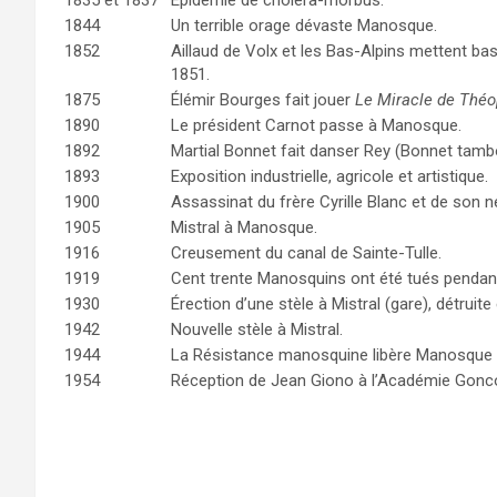
1835 et 1837
Épidémie de choléra-morbus.
1844
Un terrible orage dévaste Manosque.
1852
Aillaud de Volx et les Bas-Alpins mettent ba
1851.
1875
Élémir Bourges fait jouer
Le Miracle de Théo
1890
Le président Carnot passe à Manosque.
1892
Martial Bonnet fait danser Rey (Bonnet tambo
1893
Exposition industrielle, agricole et artistique.
1900
Assassinat du frère Cyrille Blanc et de son 
1905
Mistral à Manosque.
1916
Creusement du canal de Sainte-Tulle.
1919
Cent trente Manosquins ont été tués pendant
1930
Érection d’une stèle à Mistral (gare), détruite
1942
Nouvelle stèle à Mistral.
1944
La Résistance manosquine libère Manosque a
1954
Réception de Jean Giono à l’Académie Gonco