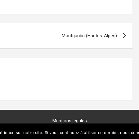
Montgardin (Hautes-Alpes)
Mentions légales
Copyright © 2025 -
GénéProvence
érience sur notre site. Si vous continuez à utiliser ce dernier, nous con