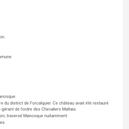
on.
ommune.
anosque.
e du district de Forcalquier. Ce château avait été restauré
e-gérant de l’ordre des Chevaliers Maltais.
dit-on, traversé Manosque nuitamment.
les.