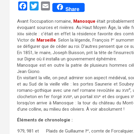
F
T
E
Share
a
w
m
Avant l’occupation romaine,
Manosque
était probablement
c
i
a
évoquant sources et rivières. Au Haut Moyen Âge, la ville fut
e
t
i
siècle : c’était en effet la résidence favorite des co
XIIIe
Victor de
Marseille
. Selon la légende, François I
surnomma l
er
b
t
l
se défigurer que de céder au roi. D’autres pensent que ce su
o
e
En 1851, le maire, Joseph Buisson, prit la tête de l’insurr
sur Digne où il installa un gouvernement éphémère.
o
r
Manosque est en outre la patrie de plusieurs hommes célè
k
Jean Giono.
En visitant la ville, on peut admirer son aspect médiéval,
et au Sud de la vieille ville : les portes Saunerie et Soubey
e
romano-gothique avec une nef romane revoûtée au
,
XVII
clocheton en fer forgé
, un portail
et des orgues
e
e
XVIII
XIV
X
lorsqu’on arrive à Manosque : la tour du château du Mont-
d’une colline, au milieu des oliviers. À voir absolument !
Éléments de chronologie :
979, 981 et
Plaids de Guillaume I
, comte de Forcalquier.
er