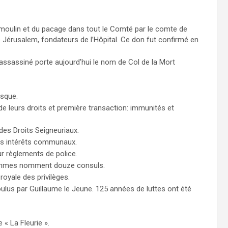
u moulin et du pacage dans tout le Comté par le comte de
e Jérusalem, fondateurs de l’Hôpital. Ce don fut confirmé en
t assassiné porte aujourd’hui le nom de Col de la Mort
osque.
de leurs droits et première transaction: immunités et
des Droits Seigneuriaux.
es intérêts communaux.
r règlements de police.
ommes nomment douze consuls.
royale des privilèges.
lus par Guillaume le Jeune. 125 années de luttes ont été
 « La Fleurie ».