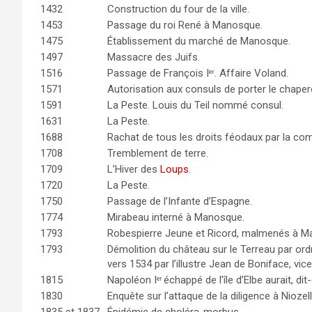
1432
Construction du four de la ville.
1453
Passage du roi René à Manosque.
1475
Établissement du marché de Manosque.
1497
Massacre des Juifs.
1516
Passage de François I
. Affaire Voland.
er
1571
Autorisation aux consuls de porter le chaper
1591
La Peste. Louis du Teil nommé consul.
1631
La Peste.
1688
Rachat de tous les droits féodaux par la c
1708
Tremblement de terre.
1709
L’Hiver des
Loups
.
1720
La Peste.
1750
Passage de l’Infante d’Espagne.
1774
Mirabeau interné à Manosque.
1793
Robespierre Jeune et Ricord, malmenés à M
1793
Démolition du château sur le Terreau par ordr
vers 1534 par l’illustre Jean de Boniface, vic
1815
Napoléon I
échappé de l’île d’Elbe aurait, 
er
1830
Enquête sur l’attaque de la diligence à Niozel