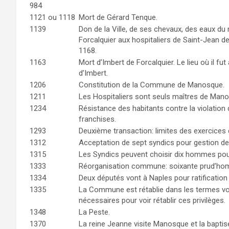
984
1121 ou 1118
Mort de Gérard Tenque.
1139
Don de la Ville, de ses chevaux, des eaux d
Forcalquier aux hospitaliers de Saint-Jean d
1168.
1163
Mort d’Imbert de Forcalquier. Le lieu où il fu
d’Imbert.
1206
Constitution de la Commune de Manosque.
1211
Les Hospitaliers sont seuls maîtres de Man
1234
Résistance des habitants contre la violation 
franchises.
1293
Deuxième transaction: limites des exercices 
1312
Acceptation de sept syndics pour gestion d
1315
Les Syndics peuvent choisir dix hommes pou
1333
Réorganisation commune: soixante prud’h
1334
Deux députés vont à Naples pour ratification 
1335
La Commune est rétablie dans les termes vou
nécessaires pour voir rétablir ces privilèges.
1348
La Peste.
1370
La reine Jeanne visite Manosque et la baptise