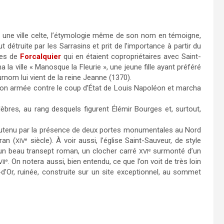
 une ville celte, l’étymologie même de son nom en témoigne,
 détruite par les Sarrasins et prit de l’importance à partir du
mtes de
Forcalquier
qui en étaient copropriétaires avec Saint-
a ville « Manosque la Fleurie », une jeune fille ayant préféré
rnom lui vient de la reine Jeanne (1370).
ection armée contre le coup d’État de Louis Napoléon et marcha
bres, au rang desquels figurent Élémir Bourges et, surtout,
 soutenu par la présence de deux portes monumentales au Nord
ran (
siècle). À voir aussi,
l’église Saint-Sauveur, de style
e
XIV
 un beau transept roman, un clocher carré
surmonté d’un
e
XVI
. On notera aussi, bien entendu, ce que l’on voit de très loin
e
VII
d’Or, ruinée, construite sur un site exceptionnel, au sommet