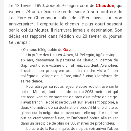
Le 18 février 1890, Joseph Pellegrin, curé de
Chaudun
, qui
va avoir 24 ans, décide de rendre visite à son confrère de
La Fare-en-Champsaur afin de fêter avec lui son
anniversaire*. Il emprunte le chemin le plus court passant
par le col du Moutet. Il n’arrivera jamais à destination. Son
décès est rapporté dans l’édition du 20 février du journal
Le Temps
:
« On nous télégraphie de
Gap
:
Un prêtre des Hautes-Alpes, M. Pellegrin, âgé de vingt-
six ans, desservant la paroisse de Chaudun, canton de
Gap, vient d’être victime d’un affreux accident. Avant-hier,
il quittait son presbytère pour aller rendre visite à son
collègue du village de la Fare, situé à cinq kilomètres de
sa résidence.
Pour abréger sa route, le jeune abbé voulut traverser le
col du Moutet, dont l’altitude est de 2063 mètres et qui
est recouvert en ce moment de près d’un mètre de neige.
Il avait franchi le col et se trouvait sur le versant opposé, à
deux kilomètres de sa destination lorsqu’il fit une chute et
glissa sur la neige durcie avec une telle rapidité qu’il ne
put se cramponner à rien, et l’infortuné prêtre alla rouler
dans un précipice de plus de 500 mètres de profondeur.
Le curé de la Fare, inquiet de ne pas voir arriver l’abbé