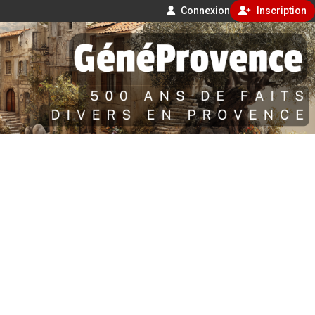
Connexion
Inscription
Aller
500 ans de faits divers en Provence
au
contenu
GénéProvence