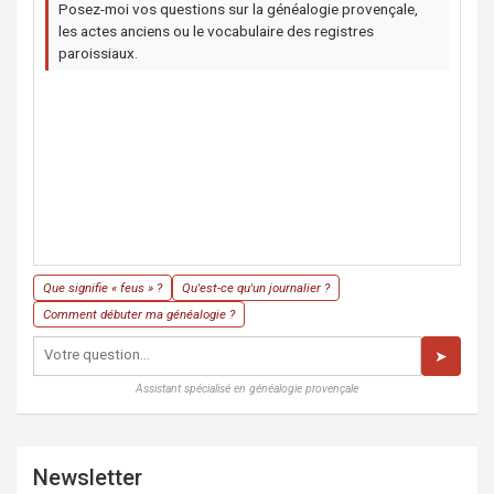
Posez-moi vos questions sur la généalogie provençale,
les actes anciens ou le vocabulaire des registres
paroissiaux.
Que signifie « feus » ?
Qu'est-ce qu'un journalier ?
Comment débuter ma généalogie ?
➤
Assistant spécialisé en généalogie provençale
Newsletter