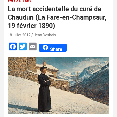
FAITS DIVERS
La mort accidentelle du curé de
Chaudun (La Fare-en-Champsaur,
19 février 1890)
18 juillet 2012
Jean Desbois
F
T
E
Share
a
w
m
c
i
a
e
t
i
b
t
l
o
e
o
r
k