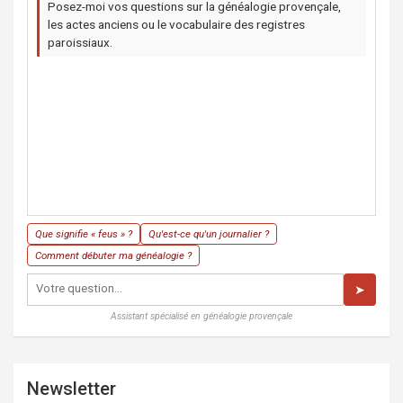
Posez-moi vos questions sur la généalogie provençale,
les actes anciens ou le vocabulaire des registres
paroissiaux.
Que signifie « feus » ?
Qu'est-ce qu'un journalier ?
Comment débuter ma généalogie ?
➤
Assistant spécialisé en généalogie provençale
Newsletter