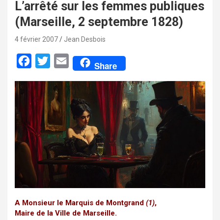
L’arrêté sur les femmes publiques
(Marseille, 2 septembre 1828)
4 février 2007
Jean Desbois
F
T
E
Share
a
w
m
c
i
a
e
t
i
b
t
l
o
e
o
r
k
A Monsieur le Marquis de Montgrand
(1)
,
Maire de la Ville de Marseille.