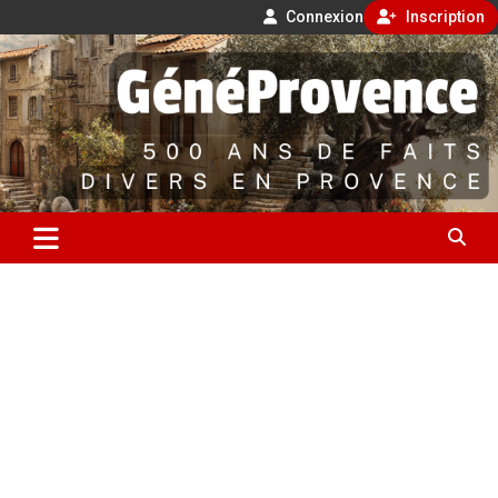
Connexion
Inscription
Aller
500 ans de faits divers en Provence
au
contenu
GénéProvence