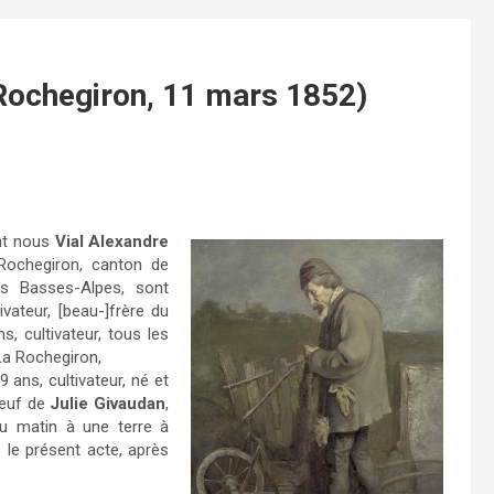
 Rochegiron, 11 mars 1852)
ant nous
Vial Alexandre
 Rochegiron, canton de
des Basses-Alpes, sont
ivateur, [beau-]frère du
s, cultivateur, tous les
a Rochegiron,
9 ans, cultivateur, né et
veuf de
Julie Givaudan
,
u matin à une terre à
 le présent acte, après