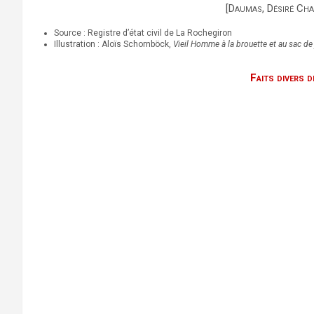
[Daumas, Désiré Chai
Source : Registre d’état civil de La Rochegiron
Illustration : Aloïs Schornböck,
Vieil Homme à la brouette et au sac de 
Faits divers 