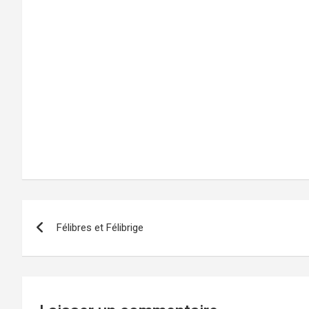
Navigation
Félibres et Félibrige
de
l’article