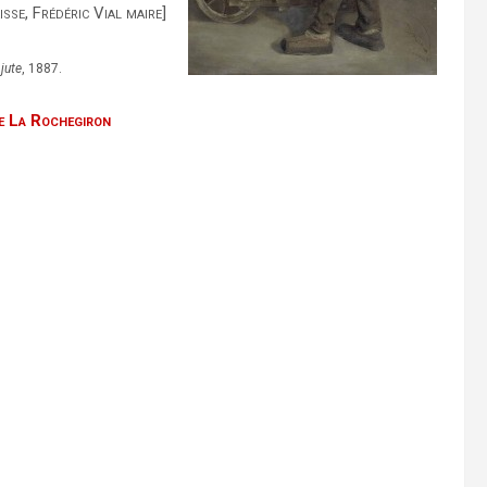
sse, Frédéric Vial maire]
jute
, 1887.
de La Rochegiron