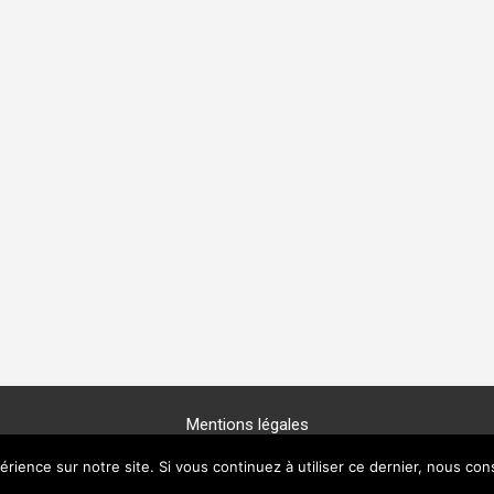
Mentions légales
Copyright © 2025 -
GénéProvence
érience sur notre site. Si vous continuez à utiliser ce dernier, nous con