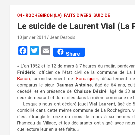
04 - ROCHEGIRON (LA)
FAITS DIVERS
SUICIDE
Le suicide de Laurent Vial (La
10 janvier 2014
Jean Desbois
F
T
E
Share
a
w
m
« L’an 1852 et le 12 de mars à 7 heures du matin, pardev
c
i
a
Frédéric
, officier de l’état civil de la commune de La
e
t
i
Banon
, ar­ron­dis­se­ment de
Forcalquier
, dé­par­te­ment 
comparus le sieur
Daumas Antoine
, âgé de 64 ans, cult
b
t
l
décédé, et en présence de
Chaisse Désiré
, âgé de 33 an
o
e
deux demeurant et domiciliés dans la même commune de L
Lesquels nous ont déclaré [que]
Vial Laurent
, âgé de 5
o
r
domicilié dans cette même commune de La Rochegiron, 
k
s’est étranglé le onze du mois de mars à six heures d
l’hameau du Village, et les déclarants ont signé avec nous
que lecture leur en a été faite. »