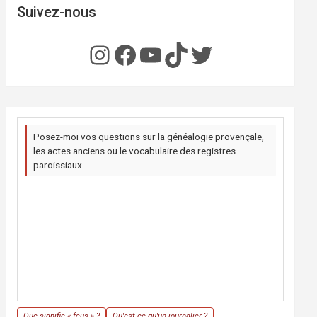
Suivez-nous
Instagram
Facebook
YouTube
TikTok
Twitter
Posez-moi vos questions sur la généalogie provençale,
les actes anciens ou le vocabulaire des registres
paroissiaux.
Que signifie « feus » ?
Qu'est-ce qu'un journalier ?