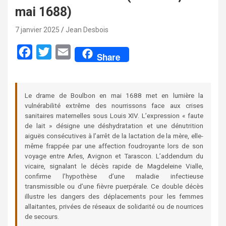
mai 1688)
7 janvier 2025
Jean Desbois
F
T
E
Share
a
w
m
c
i
a
Le drame de Boulbon en mai 1688 met en lumière la
e
t
i
vulnérabilité extrême des nourrissons face aux crises
b
t
l
sanitaires maternelles sous Louis XIV. L’expression « faute
de lait » désigne une déshydratation et une dénutrition
o
e
aiguës consécutives à l’arrêt de la lactation de la mère, elle-
o
r
même frappée par une affection foudroyante lors de son
voyage entre Arles, Avignon et Tarascon. L’addendum du
k
vicaire, signalant le décès rapide de Magdeleine Vialle,
confirme l’hypothèse d’une maladie infectieuse
transmissible ou d’une fièvre puerpérale. Ce double décès
illustre les dangers des déplacements pour les femmes
allaitantes, privées de réseaux de solidarité ou de nourrices
de secours.