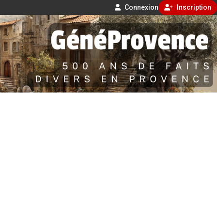
Connexion
Inscription
Aller
500 ans de faits divers en Provence
au
contenu
GénéProvence