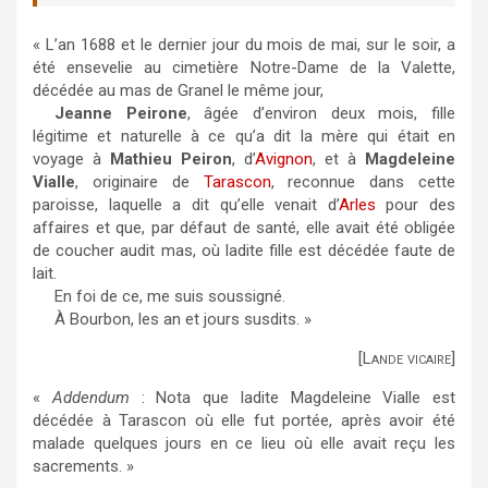
« L’an 1688 et le dernier jour du mois de mai, sur le soir, a
été ensevelie au cimetière Notre-Dame de la Valette,
décédée au mas de Granel le même jour,
Jeanne Peirone
, âgée d’environ deux mois, fille
légitime et naturelle à ce qu’a dit la mère qui était en
voyage à
Mathieu Peiron
, d’
Avignon
, et à
Magdeleine
Vialle
, originaire de
Tarascon
, reconnue dans cette
paroisse, laquelle a dit qu’elle venait d’
Arles
pour des
affaires et que, par défaut de santé, elle avait été obligée
de coucher audit mas, où ladite fille est décédée faute de
lait.
En foi de ce, me suis soussigné.
À Bourbon, les an et jours susdits. »
[Lande vicaire]
«
Addendum
: Nota que ladite Magdeleine Vialle est
décédée à Tarascon où elle fut portée, après avoir été
malade quelques jours en ce lieu où elle avait reçu les
sacrements. »