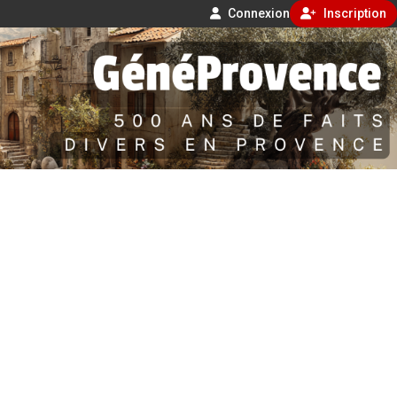
Connexion
Inscription
Aller
500 ans de faits divers en Provence
au
contenu
GénéProvence