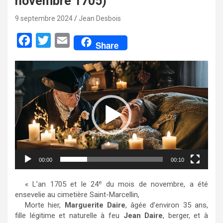
novembre 1705)
9 septembre 2024
Jean Desbois
F
T
E
Share
a
w
m
Lecteur
c
i
a
vidéo
e
t
i
b
t
l
o
e
o
r
k
00:00
00:10
e
« L’an 1705 et le 24
du mois de novembre, a été
ensevelie au cimetière Saint-Marcellin,
Morte hier,
Marguerite Daire
, âgée d’environ 35 ans,
fille légitime et naturelle à feu
Jean Daire
, berger, et à