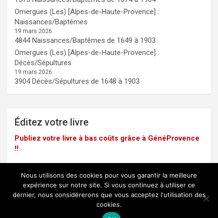
Omergues (Les) [Alpes-de-Haute-Provence] :
Naissances/Baptêmes
19 mars 2026
4844 Naissances/Baptêmes de 1649 à 1903
Omergues (Les) [Alpes-de-Haute-Provence] :
Décès/Sépultures
19 mars 2026
3904 Décès/Sépultures de 1648 à 1903
Éditez votre livre
Publiez votre livre à bas coûts grâce à GénéProvence
!!
Nous utilisons des cookies pour vous garantir la meilleure
expérience sur notre site. Si vous continuez à utiliser ce
dernier, nous considérerons que vous acceptez l'utilisation des
Mentions légales
cookies.