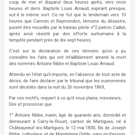
coup de mer et disparut deux heures après, vers onze
heures et demi. Baptiste Louis Arnaud, expirant presque,
eut-il le même sort. Ce ne fut que le lendemain vers 10
heures que Camoin et Raymondon, témoins du désastre,
purent être recueillis par le bateau pilote n°2 patron Caillat,
après avoir résisté par des efforts surhumains à la
tempête pendant près de dix-sept heures.
C’est sur la déclaration de ces témoins qu’on a pu
connaître les faits qui ont infailliblement amené la mort
des nommés Antoine Ribbe et Baptiste Louis Arnaud.
Attendu en l’état qu’il importe, en l’absence de tout acte de
décès, de faire déclarer par le tribunal que les susnommés
sont décédés dans la nuit du 26 novembre 1869,
Par ces motifs, requiert à ce qu’il vous plaise, messieurs,
Dire et prononcer que
1° Antoine Ribbe, marin, âgé de quarante ans, domicilié et
demeurant à Carry-le-Rouet, canton de Martigues, né à
Châteauneuf-les-Martigues, le 12 mai 1830, fils de Joseph
Ribbe, cultivateur, et de Magdeleine Gidde, sans profession,