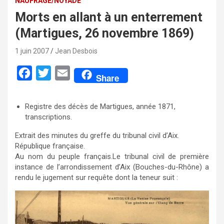
NAUFRAGE/NOYADE
Morts en allant à un enterrement
(Martigues, 26 novembre 1869)
1 juin 2007
Jean Desbois
F
T
E
Share
a
w
m
c
i
a
Registre des décès de Martigues, année 1871,
transcriptions.
e
t
i
b
t
l
Extrait des minutes du greffe du tribunal civil d’Aix.
République française.
o
e
Au nom du peuple français.Le tribunal civil de première
o
r
instance de l’arrondissement d’Aix (Bouches-du-Rhône) a
rendu le jugement sur requête dont la teneur suit :
k