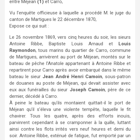
entre Méjean
(1)
et Carro,
Vu l’enquête officieuse à laquelle a procédé M. le juge du
canton de Martigues le 22 décembre 1870,
Expose ce qui suit :
Le 26 novembre 1869, vers cinq heures du soir, les sieurs
Antoine Ribbe, Baptiste Louis Arnaud et
Louis
Raymondon
, tous marins du quartier de Carro, commune
de Martigues, arrivèrent au port de Méjean, montés sur le
bateau de pêche l’Anatole appartenant à Antoine Ribbe et
repartirent pour Carro après avoir embarqué dans le même
bateau le sieur
Jean André Henri Camoin
, sous-patron
de douanes au poste de Méjean, qui devait assister avec
eux aux funérailles du sieur
Joseph Camoin
, père de ce
dernier, décédé à Carro.
À peine le bateau qu’ils montaient quittait-il le port de
Méjean qu’il s’éleva une violente tempête, laquelle le fit
chavirer. Tous les quatre, après des efforts inouïs,
parvinrent cependant à se cramponner à la quille, luttant
ainsi contre les flots irrités vers neuf heures et demi du
soir. Antoine Ribbe, exténué de fatigue, fut emporté par un