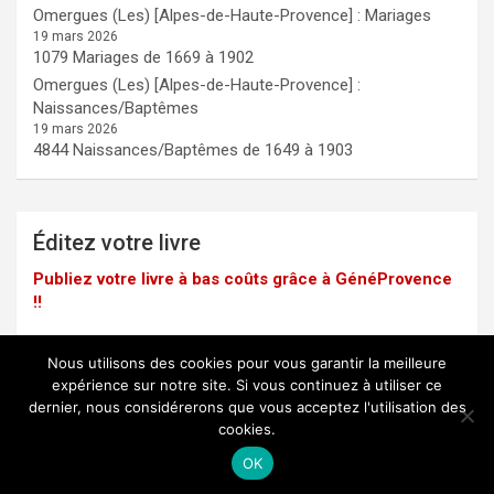
Omergues (Les) [Alpes-de-Haute-Provence] : Mariages
19 mars 2026
1079 Mariages de 1669 à 1902
Omergues (Les) [Alpes-de-Haute-Provence] :
Naissances/Baptêmes
19 mars 2026
4844 Naissances/Baptêmes de 1649 à 1903
Éditez votre livre
Publiez votre livre à bas coûts grâce à GénéProvence
!!
Nous utilisons des cookies pour vous garantir la meilleure
expérience sur notre site. Si vous continuez à utiliser ce
dernier, nous considérerons que vous acceptez l'utilisation des
Mentions légales
cookies.
Copyright © 2025 -
GénéProvence
OK