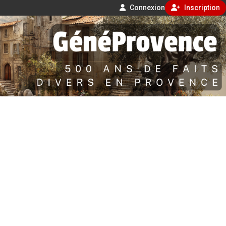
Connexion
Inscription
Aller
500 ans de faits divers en Provence
au
contenu
GénéProvence