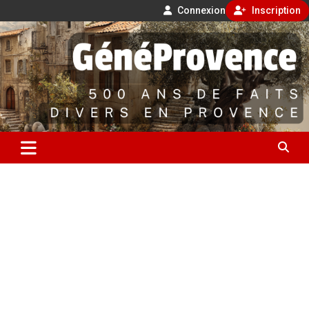
Connexion
Inscription
Aller
500 ans de faits divers en Provence
au
contenu
GénéProvence