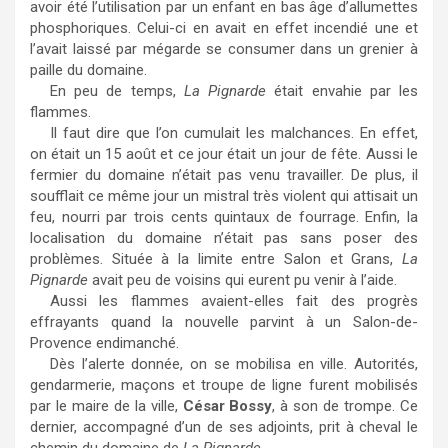
avoir été l’utilisation par un enfant en bas âge d’allumettes
phosphoriques. Celui-ci en avait en effet incendié une et
l’avait laissé par mégarde se consumer dans un grenier à
paille du domaine.
En peu de temps,
La Pignarde
était envahie par les
flammes.
Il faut dire que l’on cumulait les malchances. En effet,
on était un 15 août et ce jour était un jour de fête. Aussi le
fermier du domaine n’était pas venu travailler. De plus, il
soufflait ce même jour un mistral très violent qui attisait un
feu, nourri par trois cents quintaux de fourrage. Enfin, la
localisation du domaine n’était pas sans poser des
problèmes. Située à la limite entre Salon et Grans,
La
Pignarde
avait peu de voisins qui eurent pu venir à l’aide.
Aussi les flammes avaient-elles fait des progrès
effrayants quand la nouvelle parvint à un Salon-de-
Provence endimanché.
Dès l’alerte donnée, on se mobilisa en ville. Autorités,
gendarmerie, maçons et troupe de ligne furent mobilisés
par le maire de la ville,
César Bossy
, à son de trompe. Ce
dernier, accompagné d’un de ses adjoints, prit à cheval le
chemin du domaine de
La Pignarde
.