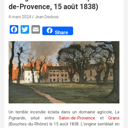
de-Provence, 15 août 1838)
4 mars 2024
Jean Desbois
F
T
E
Share
a
w
m
c
i
a
e
t
i
b
t
l
o
e
o
r
k
Un terrible incendie éclata dans un domaine agricole,
La
Pignarde
, situé entre
Salon-de-Provence
et
Grans
(Bouches-du-Rhône) le 15 août 1838. L’origine semblait en